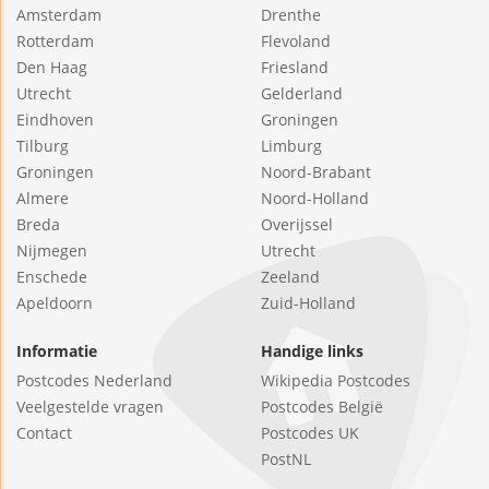
Amsterdam
Drenthe
Rotterdam
Flevoland
Den Haag
Friesland
Utrecht
Gelderland
Eindhoven
Groningen
Tilburg
Limburg
Groningen
Noord-Brabant
Almere
Noord-Holland
Breda
Overijssel
Nijmegen
Utrecht
Enschede
Zeeland
Apeldoorn
Zuid-Holland
Informatie
Handige links
Postcodes Nederland
Wikipedia Postcodes
Veelgestelde vragen
Postcodes België
Contact
Postcodes UK
PostNL