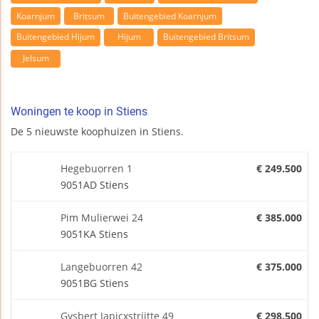
Koarnjum
Britsum
Buitengebied Koarnjum
Buitengebied Hijum
Hijum
Buitengebied Britsum
Jelsum
Woningen te koop in Stiens
De 5 nieuwste koophuizen in Stiens.
Hegebuorren 1
€ 249.500
9051AD Stiens
Pim Mulierwei 24
€ 385.000
9051KA Stiens
Langebuorren 42
€ 375.000
9051BG Stiens
Gysbert Japicxstrjitte 49
€ 298.500