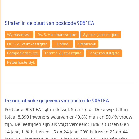
Straten in de buurt van postcode 9051EA
Wythústerwei
Ds. S. Huismansstrjitte
Gysbert Japicxstrjitte
Dr. G.A. Wumkesstrjitte
Dobbe
Aldlânsdyk
Pompeblêdstrjitte
Tamme Zijlstrastrjitte
Tongerboutstrjitte
Petterhústerdyk
Demografische gegevens van postcode 9051EA
Postcode 9051 EA ligt in de wijk Stiens e.o.. Deze wijk telt in
totaal 8.390 inwoners waarvan er 49.6% man en 50.4% vrouw
zijn. De leeftijden zijn als volgt verdeeld: 16% is tussen 0 en
14 jaar, 11% is tussen 15 en 24 jaar, 20% is tussen 25 en 44