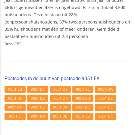
jaar, 30% is tussen 45 en 64 jaar en 23% is 65 jaar of ouder.
46% is gehuwed en 43% is ongehuwd. Er zijn in totaal 3.500
huishoudens. Deze bestaan uit 28%
eenpersoonshuishoudens, 37% tweepersoonshuishoudens en
35% huishoudens met één of meer kinderen. Gemiddeld
bestaat een huishouden uit 2.3 personen.
Bron:
CBS
Postcodes in de buurt van postcode 9051 EA
9051 EB
9051 DT
9051 DX
9051 EC
9051 DW
9051 DP
9051 DS
9051 DR
9051 EN
9051 DZ
9051 DN
9051 CZ
9051 DA
9051 DG
9051 DE
9051 EJ
9051 DV
9051 DB
9051 ES
9051 DK