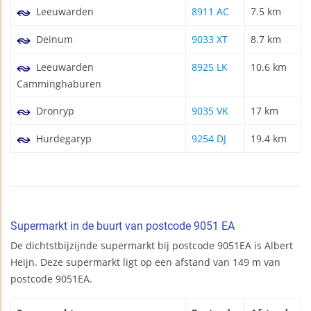
Leeuwarden
8911 AC
7.5 km
Deinum
9033 XT
8.7 km
Leeuwarden
8925 LK
10.6 km
Camminghaburen
Dronryp
9035 VK
17 km
Hurdegaryp
9254 DJ
19.4 km
Supermarkt in de buurt van postcode 9051 EA
De dichtstbijzijnde supermarkt bij postcode 9051EA is Albert
Heijn. Deze supermarkt ligt op een afstand van 149 m van
postcode 9051EA.