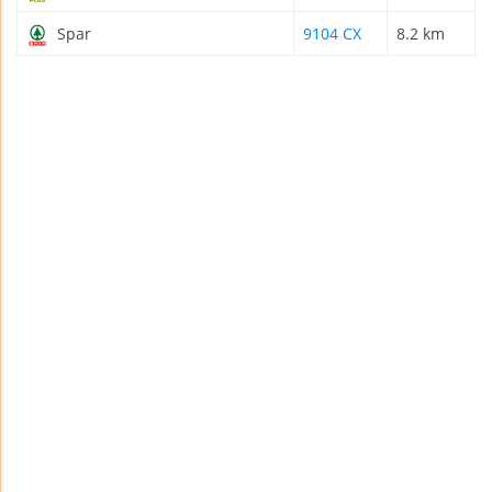
Spar
9104 CX
8.2 km