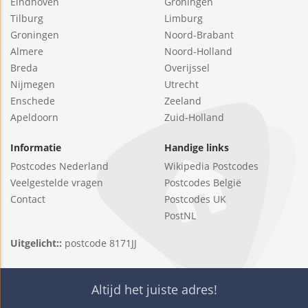
Eindhoven
Groningen
Tilburg
Limburg
Groningen
Noord-Brabant
Almere
Noord-Holland
Breda
Overijssel
Nijmegen
Utrecht
Enschede
Zeeland
Apeldoorn
Zuid-Holland
Informatie
Handige links
Postcodes Nederland
Wikipedia Postcodes
Veelgestelde vragen
Postcodes België
Contact
Postcodes UK
PostNL
Uitgelicht::
postcode 8171JJ
Altijd het juiste adres!