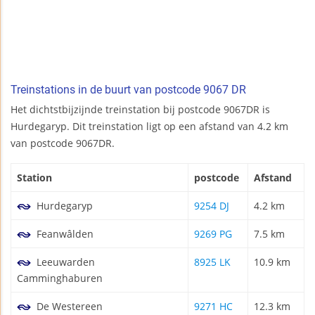
Treinstations in de buurt van postcode 9067 DR
Het dichtstbijzijnde treinstation bij postcode 9067DR is
Hurdegaryp. Dit treinstation ligt op een afstand van 4.2 km
van postcode 9067DR.
Station
postcode
Afstand
Hurdegaryp
9254 DJ
4.2 km
Feanwâlden
9269 PG
7.5 km
Leeuwarden
8925 LK
10.9 km
Camminghaburen
De Westereen
9271 HC
12.3 km