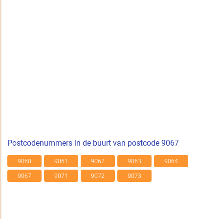
Postcodenummers in de buurt van postcode 9067
9060
9061
9062
9063
9064
9067
9071
9072
9073