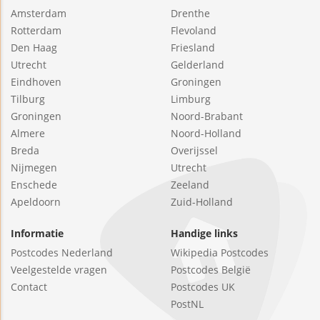
Amsterdam
Drenthe
Rotterdam
Flevoland
Den Haag
Friesland
Utrecht
Gelderland
Eindhoven
Groningen
Tilburg
Limburg
Groningen
Noord-Brabant
Almere
Noord-Holland
Breda
Overijssel
Nijmegen
Utrecht
Enschede
Zeeland
Apeldoorn
Zuid-Holland
Informatie
Handige links
Postcodes Nederland
Wikipedia Postcodes
Veelgestelde vragen
Postcodes België
Contact
Postcodes UK
PostNL