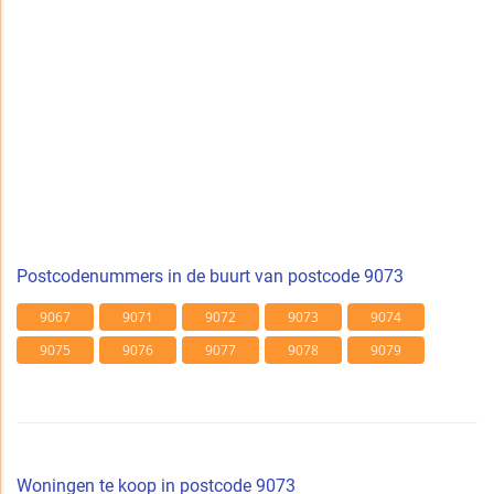
Postcodenummers in de buurt van postcode 9073
9067
9071
9072
9073
9074
9075
9076
9077
9078
9079
Woningen te koop in postcode 9073