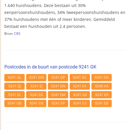
1.640 huishoudens. Deze bestaan uit 30%
eenpersoonshuishoudens, 34% tweepersoonshuishoudens en
37% huishoudens met één of meer kinderen. Gemiddeld
bestaat een huishouden uit 2.4 personen.
Bron:
CBS
Postcodes in de buurt van postcode 9241 GK
9241 GL
9241 GM
9241 GP
9241 GC
9241 GG
9241 GJ
9241 EJ
9241 GN
9241 EA
9240 AA
9241 EL
9241 EK
9241 EM
9241 GV
9241 ER
9241 GB
9241 EN
9241 EP
9241 GS
9241 EB