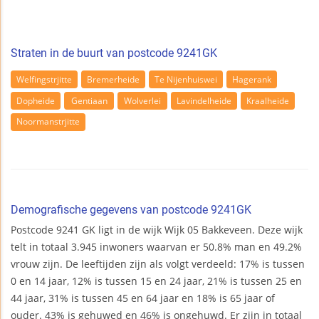
Straten in de buurt van postcode 9241GK
Welfingstrjitte
Bremerheide
Te Nijenhuiswei
Hagerank
Dopheide
Gentiaan
Wolverlei
Lavindelheide
Kraalheide
Noormanstrjitte
Demografische gegevens van postcode 9241GK
Postcode 9241 GK ligt in de wijk Wijk 05 Bakkeveen. Deze wijk
telt in totaal 3.945 inwoners waarvan er 50.8% man en 49.2%
vrouw zijn. De leeftijden zijn als volgt verdeeld: 17% is tussen
0 en 14 jaar, 12% is tussen 15 en 24 jaar, 21% is tussen 25 en
44 jaar, 31% is tussen 45 en 64 jaar en 18% is 65 jaar of
ouder. 43% is gehuwed en 46% is ongehuwd. Er zijn in totaal