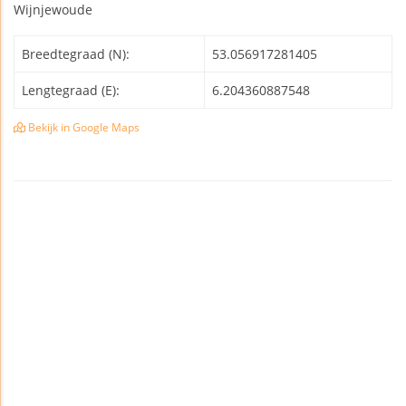
Wijnjewoude
Breedtegraad (N):
53.056917281405
Lengtegraad (E):
6.204360887548
Bekijk in Google Maps