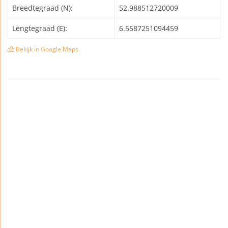
Breedtegraad (N):
52.988512720009
Lengtegraad (E):
6.5587251094459
Bekijk in Google Maps