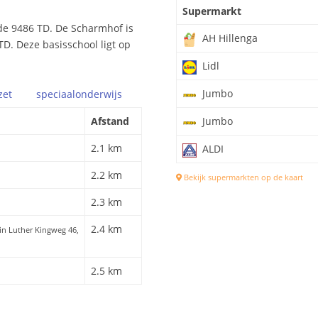
Supermarkt
de 9486 TD. De Scharmhof is
AH Hillenga
TD. Deze basisschool ligt op
Lidl
Jumbo
zet
speciaal
onderwijs
Afstand
Jumbo
2.1 km
ALDI
2.2 km
Bekijk supermarkten op de kaart
2.3 km
2.4 km
tin Luther Kingweg 46,
2.5 km