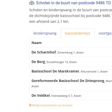
Scholen in de buurt van postcode 9486 TD
Scholen en kinderopvang in de buurt van postco
de dichtsbijzijnde basisschool bij postcode 9486 
een afstand van 2.1 km.
kinderopvang
basis
onderwijs
voortge
Naam
De Scharmhof
, Scharmbarg 1, Assen
De Borg
, Dusselheugte 13, Assen
Basisschool De Marskramer
, Kleuvenstee 1, Assen
Gereformeerde Basisschool De Driesprong
, Mar
Assen
De Veldkei
, Veenwalweg 5-7, Assen
Bekijk basisscholen op de kaart