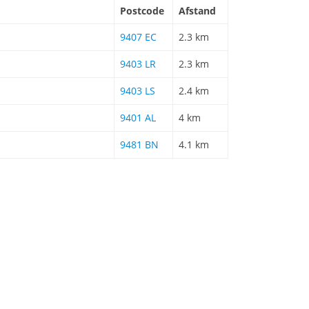
Postcode
Afstand
9407 EC
2.3 km
9403 LR
2.3 km
9403 LS
2.4 km
9401 AL
4 km
9481 BN
4.1 km