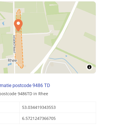
rmatie postcode 9486 TD
 postcode 9486TD in Rhee
53.034419343553
6.5721247366705