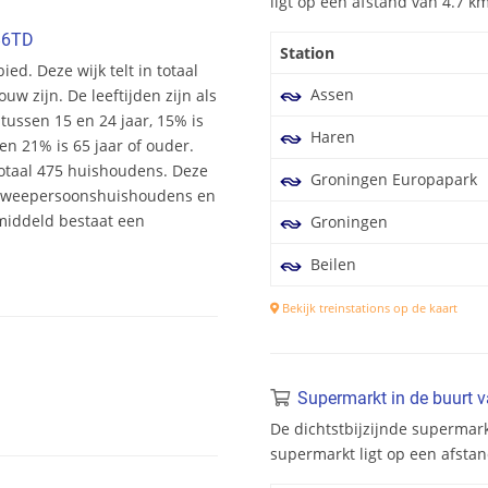
ligt op een afstand van 4.7 
86TD
Station
ied. Deze wijk telt in totaal
Assen
 zijn. De leeftijden zijn als
 tussen 15 en 24 jaar, 15% is
Haren
en 21% is 65 jaar of ouder.
totaal 475 huishoudens. Deze
Groningen Europapark
 tweepersoonshuishoudens en
middeld bestaat een
Groningen
Beilen
Bekijk treinstations op de kaart
Supermarkt in de buurt 
De dichtstbijzijnde supermark
supermarkt ligt op een afsta