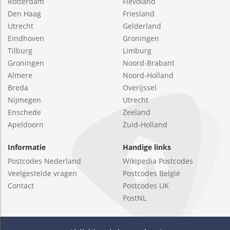
Rotterdam
Flevoland
Den Haag
Friesland
Utrecht
Gelderland
Eindhoven
Groningen
Tilburg
Limburg
Groningen
Noord-Brabant
Almere
Noord-Holland
Breda
Overijssel
Nijmegen
Utrecht
Enschede
Zeeland
Apeldoorn
Zuid-Holland
Informatie
Handige links
Postcodes Nederland
Wikipedia Postcodes
Veelgestelde vragen
Postcodes België
Contact
Postcodes UK
PostNL