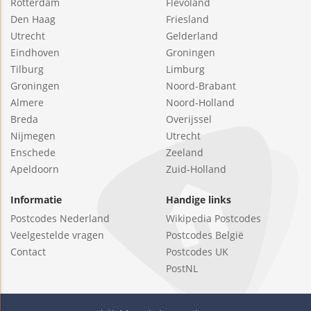
Rotterdam
Flevoland
Den Haag
Friesland
Utrecht
Gelderland
Eindhoven
Groningen
Tilburg
Limburg
Groningen
Noord-Brabant
Almere
Noord-Holland
Breda
Overijssel
Nijmegen
Utrecht
Enschede
Zeeland
Apeldoorn
Zuid-Holland
Informatie
Handige links
Postcodes Nederland
Wikipedia Postcodes
Veelgestelde vragen
Postcodes België
Contact
Postcodes UK
PostNL