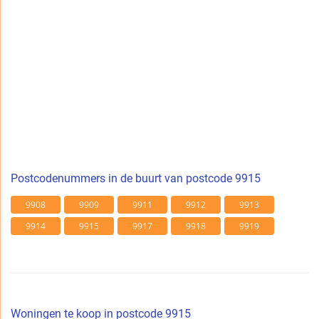
Postcodenummers in de buurt van postcode 9915
9908
9909
9911
9912
9913
9914
9915
9917
9918
9919
Woningen te koop in postcode 9915