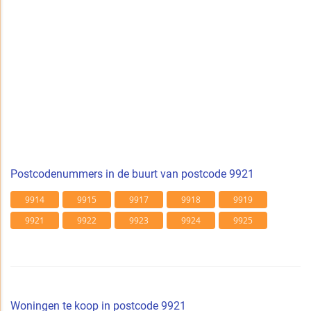
Postcodenummers in de buurt van postcode 9921
9914
9915
9917
9918
9919
9921
9922
9923
9924
9925
Woningen te koop in postcode 9921