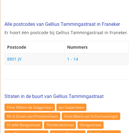
Alle postcodes van Gellius Tammingastraat in Franeker
Er hoort één postcode bij Gellius Tammingastraat in Franeker.
Postcode
Nummers
8801 JV
1 - 14
Straten in de buurt van Gellius Tammingastraat
Prins Willem de Zwijgerlaan
Jan Stapertlaan
Mr G Groen van Prinstererlaan
Anna Maria van Schurmansingel
Dr Jelle Bangastraat
Thorbeckestraat
Osingastraat