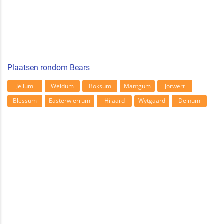
Plaatsen rondom Bears
Jellum
Weidum
Boksum
Mantgum
Jorwert
Blessum
Easterwierrum
Hilaard
Wytgaard
Deinum