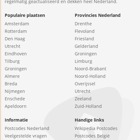
regelmatig geactualiseerd en dekken heel Nederland.
Populaire plaatsen
Provincies Nederland
Amsterdam
Drenthe
Rotterdam
Flevoland
Den Haag
Friesland
Utrecht
Gelderland
Eindhoven
Groningen
Tilburg
Limburg
Groningen
Noord-Brabant
Almere
Noord-Holland
Breda
Overijssel
Nijmegen
Utrecht
Enschede
Zeeland
Apeldoorn
Zuid-Holland
Informatie
Handige links
Postcodes Nederland
Wikipedia Postcodes
Veelgestelde vragen
Postcodes België