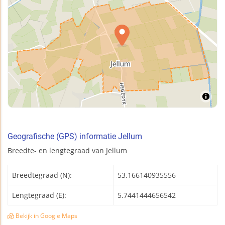
Geografische (GPS) informatie Jellum
Breedte- en lengtegraad van Jellum
Breedtegraad (N):
53.166140935556
Lengtegraad (E):
5.7441444656542
Bekijk in Google Maps