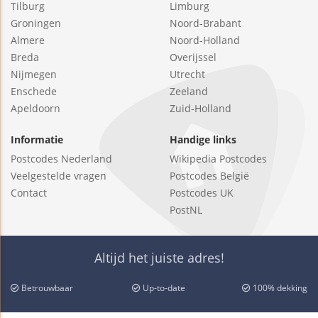
Tilburg
Limburg
Groningen
Noord-Brabant
Almere
Noord-Holland
Breda
Overijssel
Nijmegen
Utrecht
Enschede
Zeeland
Apeldoorn
Zuid-Holland
Informatie
Handige links
Postcodes Nederland
Wikipedia Postcodes
Veelgestelde vragen
Postcodes België
Contact
Postcodes UK
PostNL
Altijd het juiste adres!
Betrouwbaar
Up-to-date
100% dekking