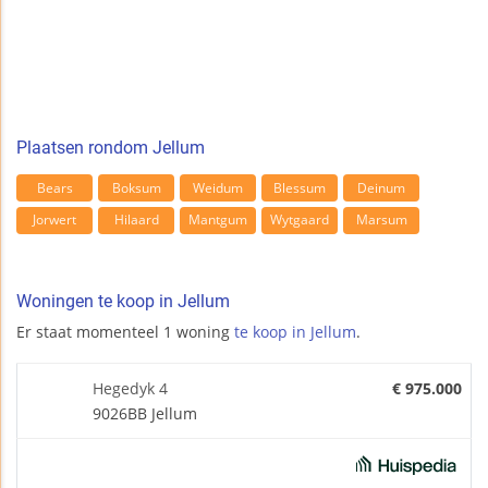
Plaatsen rondom Jellum
Bears
Boksum
Weidum
Blessum
Deinum
Jorwert
Hilaard
Mantgum
Wytgaard
Marsum
Woningen te koop in Jellum
Er staat momenteel 1 woning
te koop in Jellum
.
Hegedyk 4
€ 975.000
9026BB Jellum