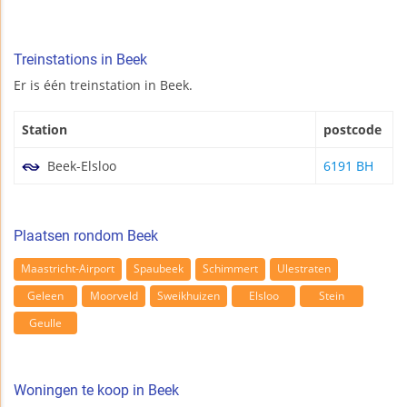
Treinstations in Beek
Er is één treinstation in Beek.
Station
postcode
Beek-Elsloo
6191 BH
Plaatsen rondom Beek
Maastricht-Airport
Spaubeek
Schimmert
Ulestraten
Geleen
Moorveld
Sweikhuizen
Elsloo
Stein
Geulle
Woningen te koop in Beek