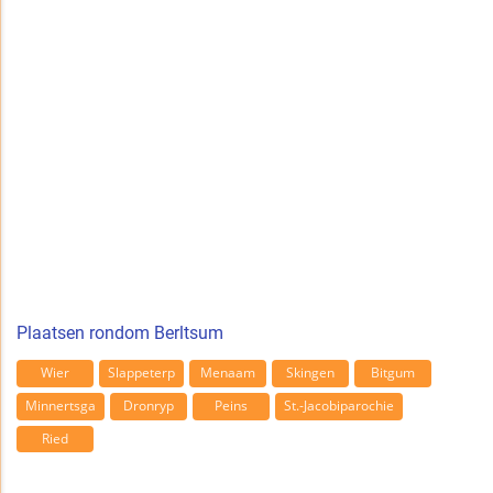
Plaatsen rondom Berltsum
Wier
Slappeterp
Menaam
Skingen
Bitgum
Minnertsga
Dronryp
Peins
St.-Jacobiparochie
Ried