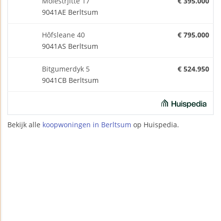
Molestrjitte 17
€ 395.000
9041AE Berltsum
Hôfsleane 40
€ 795.000
9041AS Berltsum
Bitgumerdyk 5
€ 524.950
9041CB Berltsum
Bekijk alle
koopwoningen in Berltsum
op Huispedia.