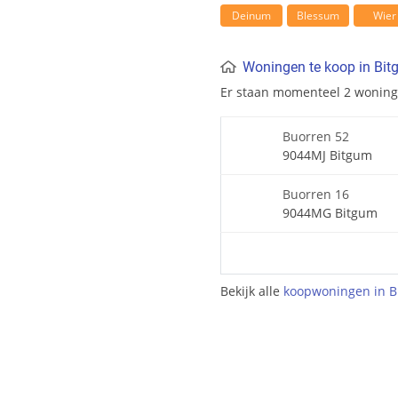
Deinum
Blessum
Wier
Woningen te koop in Bi
Er staan momenteel 2 wonin
Buorren 52
9044MJ Bitgum
Buorren 16
9044MG Bitgum
Bekijk alle
koopwoningen in 