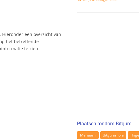
 Hieronder een overzicht van
 op het betreffende
nformatie te zien.
Plaatsen rondom Bitgum
Menaam
Bitgummole
Ing