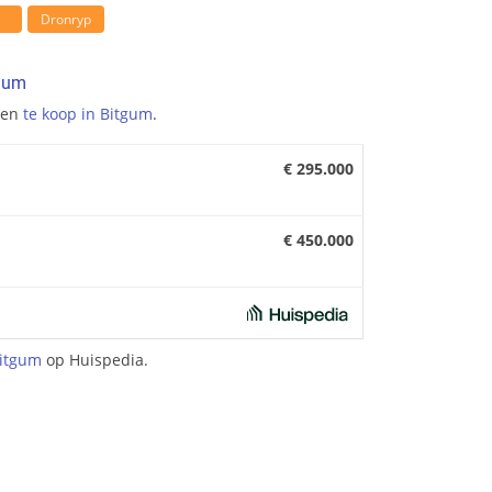
Dronryp
tgum
gen
te koop in Bitgum
.
€ 295.000
€ 450.000
Bitgum
op Huispedia.