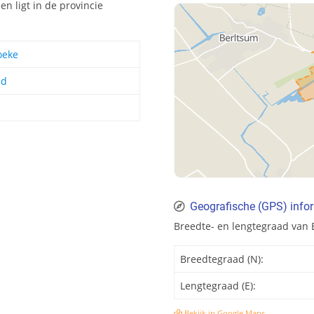
n ligt in de provincie
eke
nd
Geografische (GPS) info
Breedte- en lengtegraad van
Breedtegraad (N):
Lengtegraad (E):
Bekijk in Google Maps