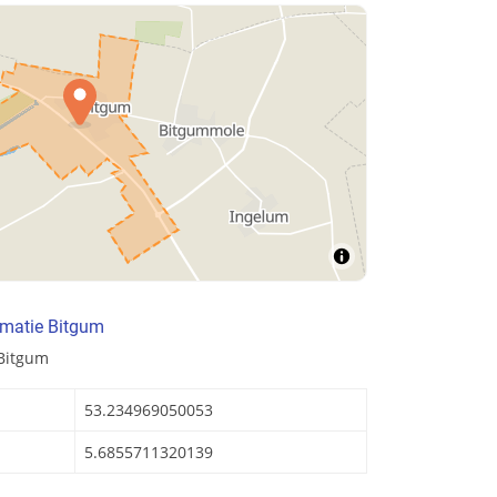
rmatie Bitgum
 Bitgum
53.234969050053
5.6855711320139