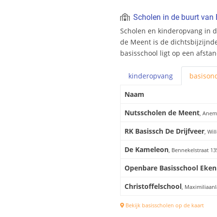
Scholen in de buurt van
Scholen en kinderopvang in 
de Meent is de dichtsbijzijn
basisschool ligt op een afsta
kinderopvang
basis
ond
Naam
Nutsscholen de Meent
, Anem
RK Basissch De Drijfveer
, Wi
De Kameleon
, Bennekelstraat 1
Openbare Basisschool Eken
Christoffelschool
, Maximiliaan
Bekijk basisscholen op de kaart