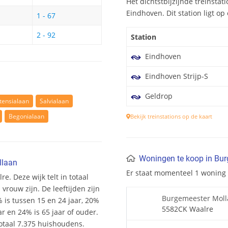
Het dichtstbijzijnde treinsta
Eindhoven. Dit station ligt op
1 - 67
2 - 92
Station
Eindhoven
Eindhoven Strijp-S
Geldrop
tensialaan
Salvialaan
Begonialaan
Bekijk treinstations op de kaart
Woningen te koop in Bur
llaan
Er staat momenteel 1 woning
e. Deze wijk telt in totaal
rouw zijn. De leeftijden zijn
Burgemeester Moll
% is tussen 15 en 24 jaar, 20%
5582CK Waalre
ar en 24% is 65 jaar of ouder.
otaal 7.375 huishoudens.