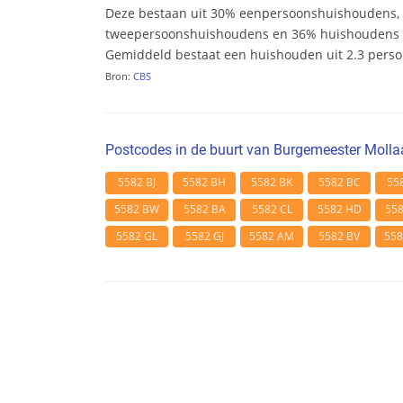
Deze bestaan uit 30% eenpersoonshuishoudens,
tweepersoonshuishoudens en 36% huishoudens m
Gemiddeld bestaat een huishouden uit 2.3 pers
Bron:
CBS
Postcodes in de buurt van Burgemeester Molla
5582 BJ
5582 BH
5582 BK
5582 BC
55
5582 BW
5582 BA
5582 CL
5582 HD
55
5582 GL
5582 GJ
5582 AM
5582 BV
55