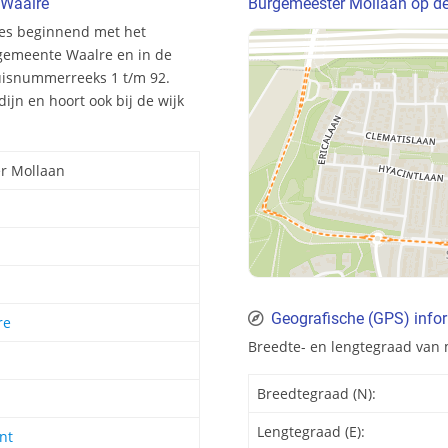
 Waalre
Burgemeester Mollaan op de
des beginnend met het
gemeente Waalre en in de
huisnummerreeks 1 t/m 92.
ijn en hoort ook bij de wijk
r Mollaan
Geografische (GPS) info
re
Breedte- en lengtegraad van
Breedtegraad (N):
Lengtegraad (E):
nt