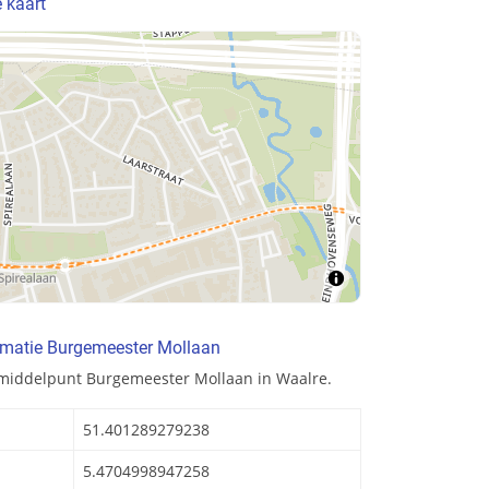
 kaart
rmatie Burgemeester Mollaan
 middelpunt Burgemeester Mollaan in Waalre.
51.401289279238
5.4704998947258