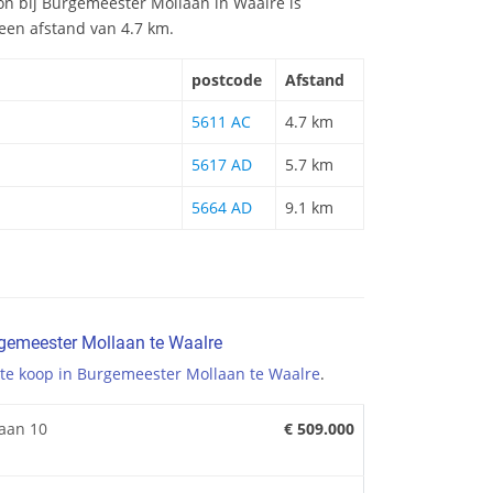
tion bij Burgemeester Mollaan in Waalre is
 een afstand van 4.7 km.
postcode
Afstand
5611 AC
4.7 km
5617 AD
5.7 km
5664 AD
9.1 km
gemeester Mollaan te Waalre
te koop in Burgemeester Mollaan te Waalre
.
aan 10
€ 509.000