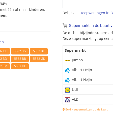
 34%
et één of meer kinderen.
Bekijk alle
koopwoningen in B
onen.
Supermarkt in de buurt 
De dichtstbijzijnde supermar
Deze supermarkt ligt op een 
an
Supermarkt
82 BL
5582 BG
5582 BE
82 BD
5582 BB
5582 GK
Jumbo
82 BM
5582 HL
Albert Heijn
Albert Heijn
Lidl
ALDI
Bekijk supermarkten op de kaart