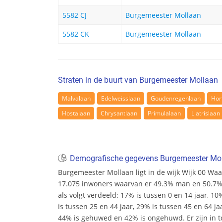
5582 CJ
Burgemeester Mollaan
5582 CK
Burgemeester Mollaan
Straten in de buurt van Burgemeester Mollaan
Malvalaan
Edelweisslaan
Goudenregenlaan
Hor
Hostalaan
Chrysantlaan
Primulalaan
Liatrislaan
Demografische gegevens Burgemeester Mo
Burgemeester Mollaan ligt in de wijk Wijk 00 Waalr
17.075 inwoners waarvan er 49.3% man en 50.7% v
als volgt verdeeld: 17% is tussen 0 en 14 jaar, 10
is tussen 25 en 44 jaar, 29% is tussen 45 en 64 ja
44% is gehuwed en 42% is ongehuwd. Er zijn in t