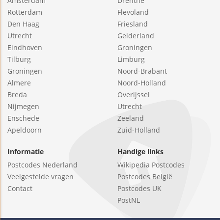
Amsterdam
Drenthe
Rotterdam
Flevoland
Den Haag
Friesland
Utrecht
Gelderland
Eindhoven
Groningen
Tilburg
Limburg
Groningen
Noord-Brabant
Almere
Noord-Holland
Breda
Overijssel
Nijmegen
Utrecht
Enschede
Zeeland
Apeldoorn
Zuid-Holland
Informatie
Handige links
Postcodes Nederland
Wikipedia Postcodes
Veelgestelde vragen
Postcodes België
Contact
Postcodes UK
PostNL