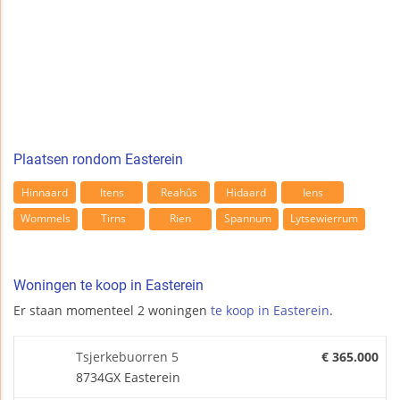
Plaatsen rondom Easterein
Hinnaard
Itens
Reahûs
Hidaard
Iens
Wommels
Tirns
Rien
Spannum
Lytsewierrum
Woningen te koop in Easterein
Er staan momenteel 2 woningen
te koop in Easterein
.
Tsjerkebuorren 5
€ 365.000
8734GX Easterein