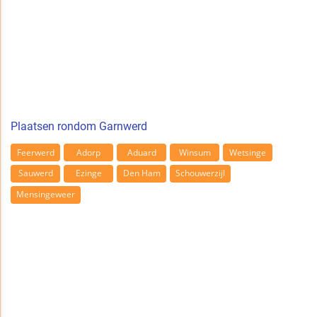
Plaatsen rondom Garnwerd
Feerwerd
Adorp
Aduard
Winsum
Wetsinge
Sauwerd
Ezinge
Den Ham
Schouwerzijl
Mensingeweer