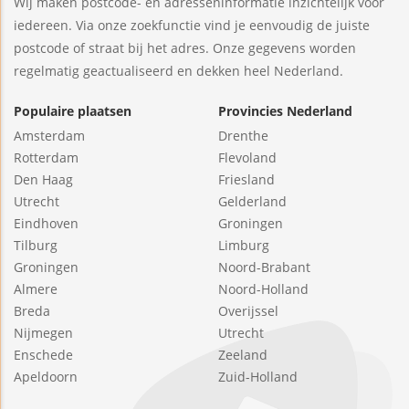
Wij maken postcode- en adresseninformatie inzichtelijk voor
iedereen. Via onze zoekfunctie vind je eenvoudig de juiste
postcode of straat bij het adres. Onze gegevens worden
regelmatig geactualiseerd en dekken heel Nederland.
Populaire plaatsen
Provincies Nederland
Amsterdam
Drenthe
Rotterdam
Flevoland
Den Haag
Friesland
Utrecht
Gelderland
Eindhoven
Groningen
Tilburg
Limburg
Groningen
Noord-Brabant
Almere
Noord-Holland
Breda
Overijssel
Nijmegen
Utrecht
Enschede
Zeeland
Apeldoorn
Zuid-Holland