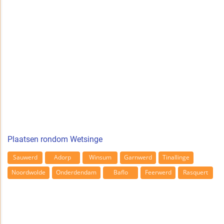
Plaatsen rondom Wetsinge
Sauwerd
Adorp
Winsum
Garnwerd
Tinallinge
Noordwolde
Onderdendam
Baflo
Feerwerd
Rasquert