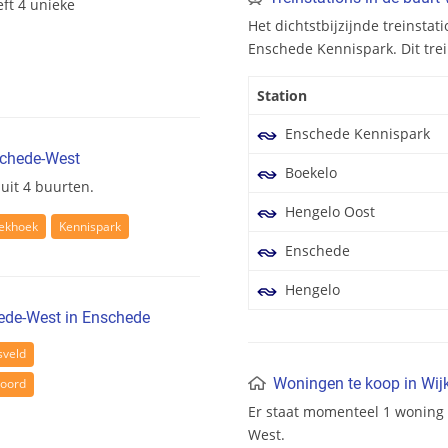
ft 4 unieke
Het dichtstbijzijnde treinstat
Enschede Kennispark. Dit trei
Station
Enschede Kennispark
nschede-West
Boekelo
uit 4 buurten.
Hengelo Oost
ekhoek
Kennispark
Enschede
Hengelo
hede-West in Enschede
sveld
Woningen te koop in Wijk
Noord
Er staat momenteel 1 woning 
West.