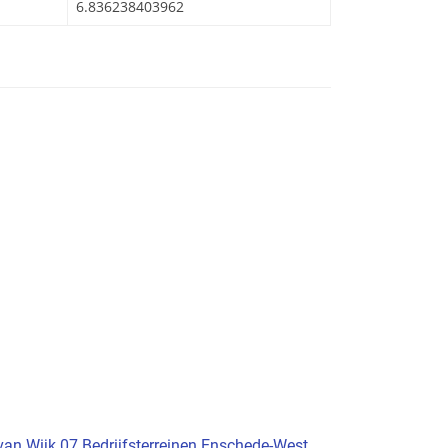
6.836238403962
 van Wijk 07 Bedrijfsterreinen Enschede-West