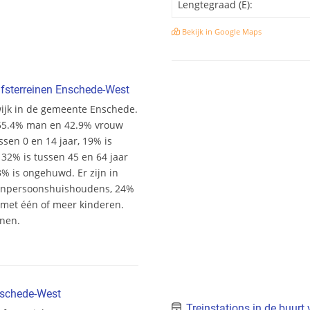
Lengtegraad (E):
Bekijk in Google Maps
fsterreinen Enschede-West
wijk in de gemeente Enschede.
r 55.4% man en 42.9% vrouw
ussen 0 en 14 jaar, 19% is
 32% is tussen 45 en 64 jaar
% is ongehuwd. Er zijn in
eenpersoonshuishoudens, 24%
et één of meer kinderen.
onen.
nschede-West
Treinstations in de buurt