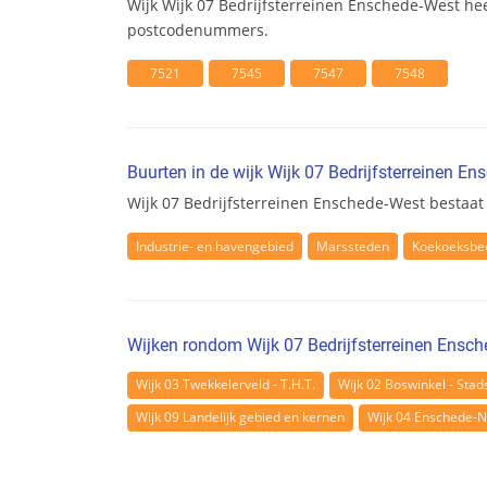
Wijk Wijk 07 Bedrijfsterreinen Enschede-West hee
postcodenummers.
7521
7545
7547
7548
Buurten in de wijk Wijk 07 Bedrijfsterreinen E
Wijk 07 Bedrijfsterreinen Enschede-West bestaat 
Industrie- en havengebied
Marssteden
Koekoeksbe
Wijken rondom Wijk 07 Bedrijfsterreinen Ensc
Wijk 03 Twekkelerveld - T.H.T.
Wijk 02 Boswinkel - Stad
Wijk 09 Landelijk gebied en kernen
Wijk 04 Enschede-