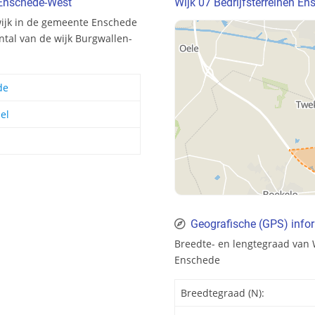
 Enschede-West
Wijk 07 Bedrijfsterreinen E
wijk in de gemeente Enschede
antal van de wijk Burgwallen-
de
el
Geografische (GPS) infor
Breedte- en lengtegraad van 
Enschede
Breedtegraad (N):