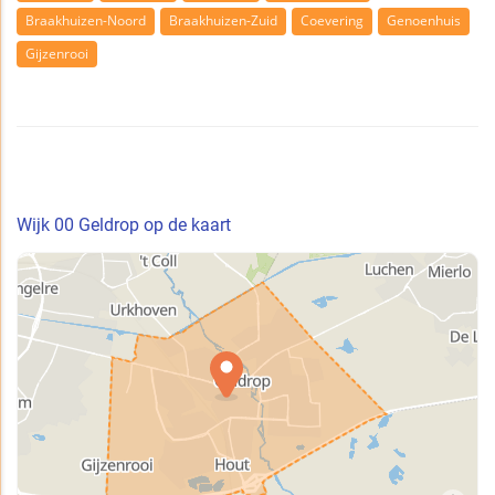
Braakhuizen-Noord
Braakhuizen-Zuid
Coevering
Genoenhuis
Gijzenrooi
Wijk 00 Geldrop op de kaart