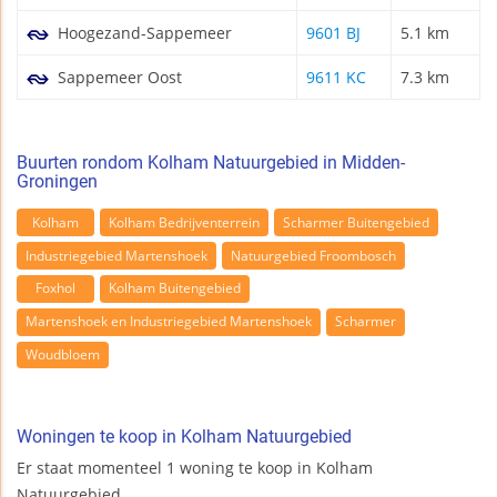
Hoogezand-Sappemeer
9601 BJ
5.1 km
Sappemeer Oost
9611 KC
7.3 km
Buurten rondom Kolham Natuurgebied in Midden-
Groningen
Kolham
Kolham Bedrijventerrein
Scharmer Buitengebied
Industriegebied Martenshoek
Natuurgebied Froombosch
Foxhol
Kolham Buitengebied
Martenshoek en Industriegebied Martenshoek
Scharmer
Woudbloem
Woningen te koop in Kolham Natuurgebied
Er staat momenteel 1 woning te koop in Kolham
Natuurgebied.