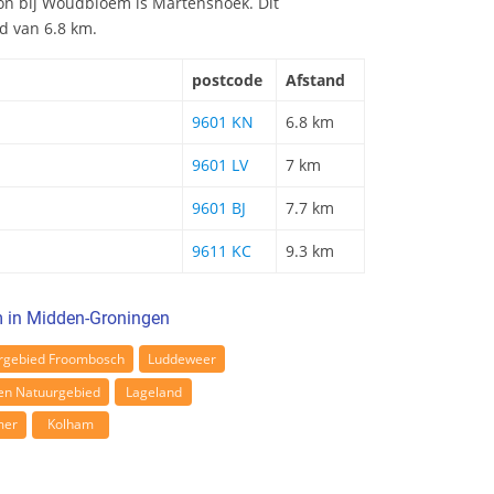
tion bij Woudbloem is Martenshoek. Dit
nd van 6.8 km.
postcode
Afstand
9601 KN
6.8 km
9601 LV
7 km
9601 BJ
7.7 km
9611 KC
9.3 km
 in Midden-Groningen
rgebied Froombosch
Luddeweer
en Natuurgebied
Lageland
mer
Kolham