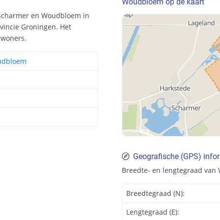
Woudbloem op de kaart
 Scharmer en Woudbloem in
vincie Groningen. Het
nwoners.
oudbloem
Geografische (GPS) inf
Breedte- en lengtegraad va
Breedtegraad (N):
Lengtegraad (E):