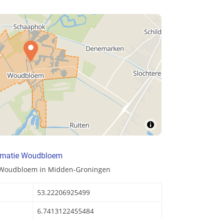
ormatie Woudbloem
n Woudbloem in Midden-Groningen
53.22206925499
6.7413122455484