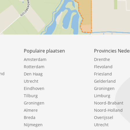
Populaire plaatsen
Provincies Nede
Amsterdam
Drenthe
Rotterdam
Flevoland
ind
Den Haag
Friesland
Utrecht
Gelderland
Eindhoven
Groningen
Tilburg
Limburg
Groningen
Noord-Brabant
Almere
Noord-Holland
Breda
Overijssel
Nijmegen
Utrecht