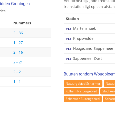
Het dichtstbijzijnde treinsta
Midden-Groningen
treinstation ligt op een afsta
des.
Station
Nummers
Martenshoek
2 - 36
Kropswolde
1 - 27
Hoogezand-Sappemeer
2 - 16
Sappemeer Oost
2 - 21
2 - 2
Buurten rondom Woudbloem
1 - 1
Natuurgebied Scharmer
Natuu
Kolham Natuurgebied
Slochter
Scharmer Buitengebied
Schar