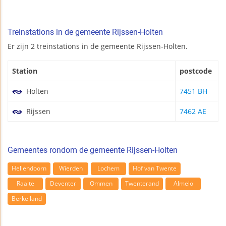
Treinstations in de gemeente Rijssen-Holten
Er zijn 2 treinstations in de gemeente Rijssen-Holten.
Station
postcode
Holten
7451 BH
Rijssen
7462 AE
Gemeentes rondom de gemeente Rijssen-Holten
Hellendoorn
Wierden
Lochem
Hof van Twente
Raalte
Deventer
Ommen
Twenterand
Almelo
Berkelland