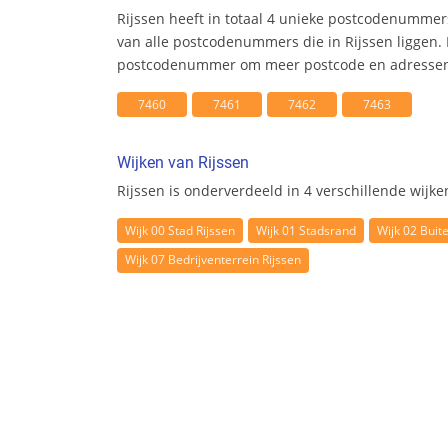
Rijssen heeft in totaal 4 unieke postcodenummer
van alle postcodenummers die in Rijssen liggen. 
postcodenummer om meer postcode en adresseni
7460
7461
7462
7463
Wijken van Rijssen
Rijssen is onderverdeeld in 4 verschillende wijke
Wijk 00 Stad Rijssen
Wijk 01 Stadsrand
Wijk 02 Buit
Wijk 07 Bedrijventerrein Rijssen