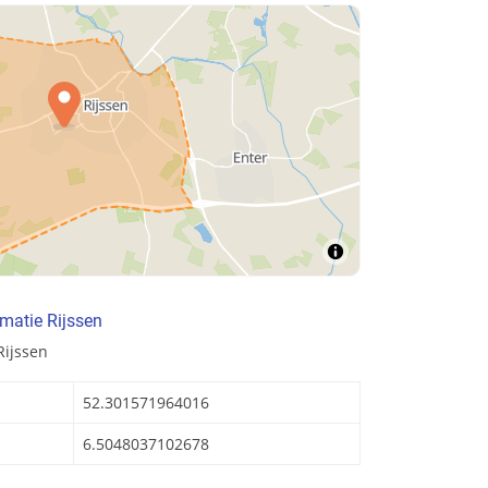
matie Rijssen
Rijssen
52.301571964016
6.5048037102678