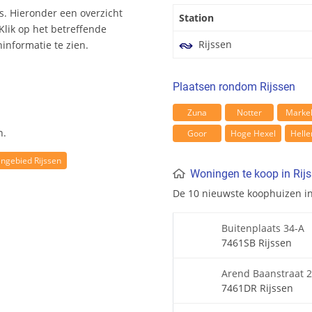
s. Hieronder een overzicht
Station
Klik op het betreffende
Rijssen
nformatie te zien.
Plaatsen rondom Rijssen
Zuna
Notter
Marke
n.
Goor
Hoge Hexel
Hell
engebied Rijssen
Woningen te koop in Rij
De 10 nieuwste koophuizen i
Buitenplaats 34-A
7461SB Rijssen
Arend Baanstraat 
7461DR Rijssen