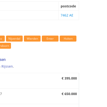
postcode
7462 AE
lo
Nijverdal
Wierden
Enter
Holten
endoorn
ssen
n
Rijssen
.
€ 395.000
27
€ 650.000