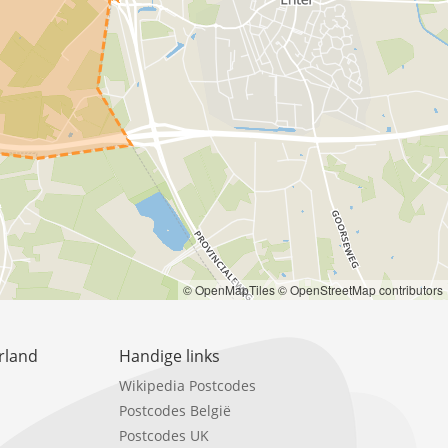
© OpenMapTiles
© OpenStreetMap contributors
rland
Handige links
Wikipedia Postcodes
Postcodes België
Postcodes UK