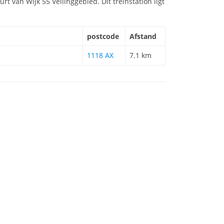
urt van Wijk 55 Veilinggebied. Dit treinstation ligt
postcode
Afstand
1118 AX
7.1 km