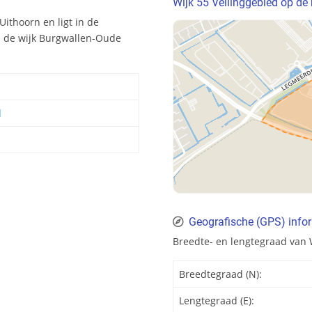
Wijk 55 Veilinggebied op de 
Uithoorn en ligt in de
n de wijk Burgwallen-Oude
d
Geografische (GPS) infor
Breedte- en lengtegraad van W
Breedtegraad (N):
Lengtegraad (E):