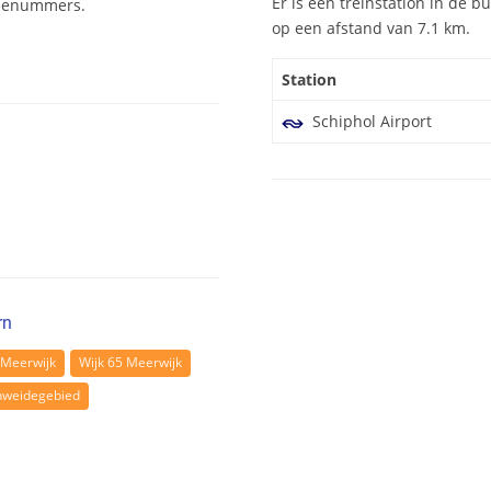
Er is één treinstation in de bu
codenummers.
op een afstand van 7.1 km.
Station
Schiphol Airport
rn
 Meerwijk
Wijk 65 Meerwijk
nweidegebied