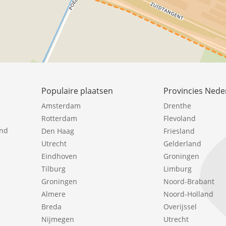
Populaire plaatsen
Provincies Nede
Amsterdam
Drenthe
Rotterdam
Flevoland
ind
Den Haag
Friesland
Utrecht
Gelderland
Eindhoven
Groningen
Tilburg
Limburg
Groningen
Noord-Brabant
Almere
Noord-Holland
Breda
Overijssel
Nijmegen
Utrecht