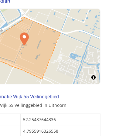
kaart
matie Wijk 55 Veilinggebied
ijk 55 Veilinggebied in Uithoorn
52.25487644336
4.7955916326558