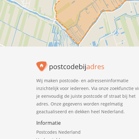
Wij maken postcode- en adresseninformatie
inzichtelijk voor iedereen. Via onze zoekfunctie v
je eenvoudig de juiste postcode of straat bij het
adres. Onze gegevens worden regelmatig
geactualiseerd en dekken heel Nederland.
Informatie
Postcodes Nederland