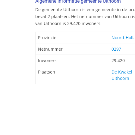
Algemene informatie gemeente Uithoorn
De gemeente Uithoorn is een gemeente in de pro
bevat 2 plaatsen. Het netnummer van Uithoorn is
van Uithoorn is 29.420 inwoners.
Provincie
Noord-Holl
Netnummer
0297
Inwoners
29.420
Plaatsen
De Kwakel
Uithoorn