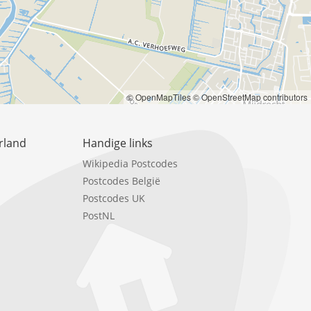
© OpenMapTiles
© OpenStreetMap contributors
rland
Handige links
Wikipedia Postcodes
Postcodes België
Postcodes UK
PostNL