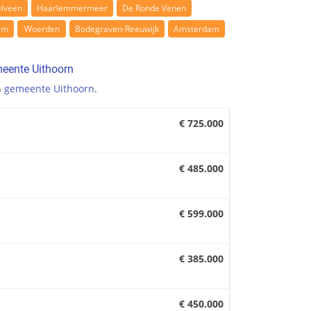
lveen
Haarlemmermeer
De Ronde Venen
em
Woerden
Bodegraven-Reeuwijk
Amsterdam
eente Uithoorn
n
gemeente Uithoorn
.
€ 725.000
€ 485.000
€ 599.000
€ 385.000
€ 450.000