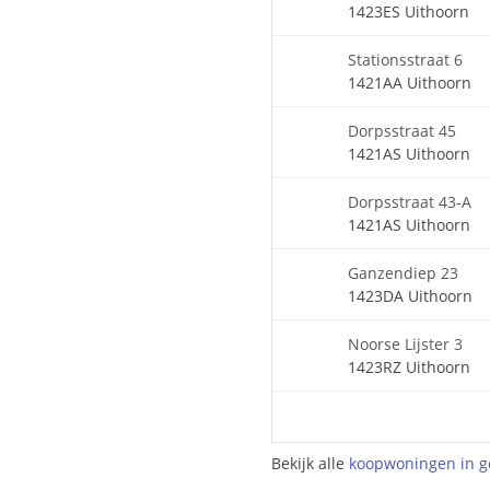
1423ES Uithoorn
Stationsstraat 6
1421AA Uithoorn
Dorpsstraat 45
1421AS Uithoorn
Dorpsstraat 43-A
1421AS Uithoorn
Ganzendiep 23
1423DA Uithoorn
Noorse Lijster 3
1423RZ Uithoorn
Bekijk alle
koopwoningen in g