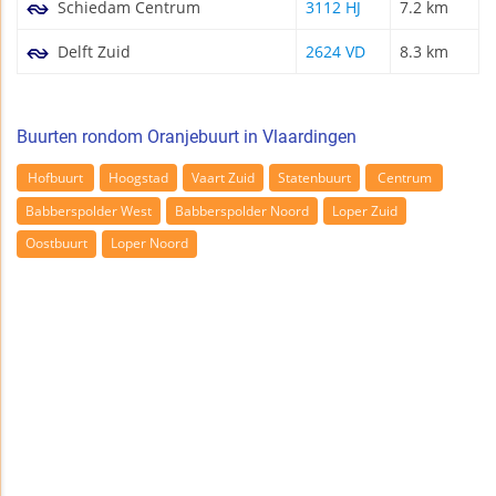
Schiedam Centrum
3112 HJ
7.2 km
Delft Zuid
2624 VD
8.3 km
Buurten rondom Oranjebuurt in Vlaardingen
Hofbuurt
Hoogstad
Vaart Zuid
Statenbuurt
Centrum
Babberspolder West
Babberspolder Noord
Loper Zuid
Oostbuurt
Loper Noord