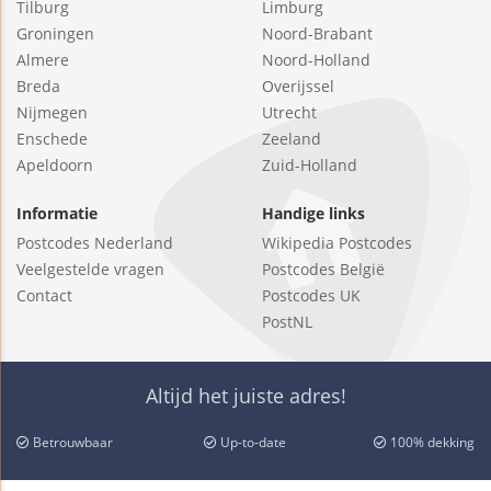
Tilburg
Limburg
Groningen
Noord-Brabant
Almere
Noord-Holland
Breda
Overijssel
Nijmegen
Utrecht
Enschede
Zeeland
Apeldoorn
Zuid-Holland
Informatie
Handige links
Postcodes Nederland
Wikipedia Postcodes
Veelgestelde vragen
Postcodes België
Contact
Postcodes UK
PostNL
Altijd het juiste adres!
Betrouwbaar
Up-to-date
100% dekking