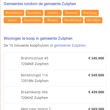
Gemeentes rondom de gemeente Zutphen
Bronckhorst
Brummen
Lochem
Deventer
Doesburg
Voorst
Doetinchem
Rheden
Montferland
Olst-Wijhe
Woningen te koop in gemeente Zutphen
De 10 nieuwste koophuizen in
gemeente Zutphen
.
Brahmsstraat 49
€ 245.000
7204NR Zutphen
Berkelsingel 116
€ 549.000
7201BN Zutphen
Braamkamp 494
€ 439.000
7206HZ Zutphen
Weg naar Voorst 5
€ 569.500