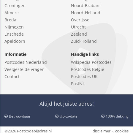
Groningen
Noord-Brabant
Almere
Noord-Holland
Breda
Overijssel
Nijmegen
Utrecht
Enschede
Zeeland
Apeldoorn
Zuid-Holland
Informatie
Handige links
Postcodes Nederland
Wikipedia Postcodes
Veelgestelde vragen
Postcodes België
Contact
Postcodes UK
PostNL
Altijd het juiste adres!
Betrouwbaar
Up-to-date
100% dekking
©2026 Postcodebijadres.nl
disclaimer
cookies