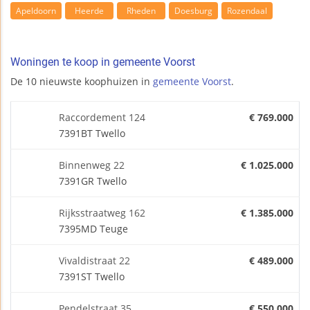
Apeldoorn
Heerde
Rheden
Doesburg
Rozendaal
Woningen te koop in gemeente Voorst
De 10 nieuwste koophuizen in
gemeente Voorst
.
Raccordement 124
€ 769.000
7391BT Twello
Binnenweg 22
€ 1.025.000
7391GR Twello
Rijksstraatweg 162
€ 1.385.000
7395MD Teuge
Vivaldistraat 22
€ 489.000
7391ST Twello
Pendelstraat 35
€ 550.000