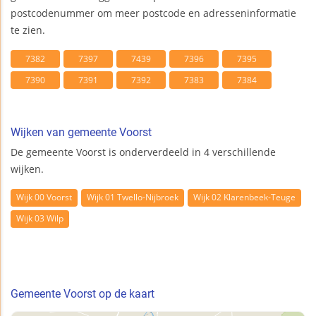
postcodenummer om meer postcode en adresseninformatie
te zien.
7382
7397
7439
7396
7395
7390
7391
7392
7383
7384
Wijken van gemeente Voorst
De gemeente Voorst is onderverdeeld in 4 verschillende
wijken.
Wijk 00 Voorst
Wijk 01 Twello-Nijbroek
Wijk 02 Klarenbeek-Teuge
Wijk 03 Wilp
Gemeente Voorst op de kaart