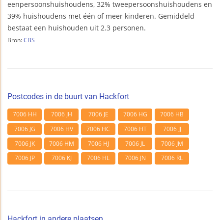
eenpersoonshuishoudens, 32% tweepersoonshuishoudens en
39% huishoudens met één of meer kinderen. Gemiddeld
bestaat een huishouden uit 2.3 personen.
Bron:
CBS
Postcodes in de buurt van Hackfort
7006 HH
7006 JH
7006 JE
7006 HG
7006 HB
7006 JG
7006 HV
7006 HC
7006 HT
7006 JJ
7006 JK
7006 HM
7006 HJ
7006 JL
7006 JM
7006 JP
7006 KJ
7006 HL
7006 JN
7006 RL
Hackfort in andere plaatsen