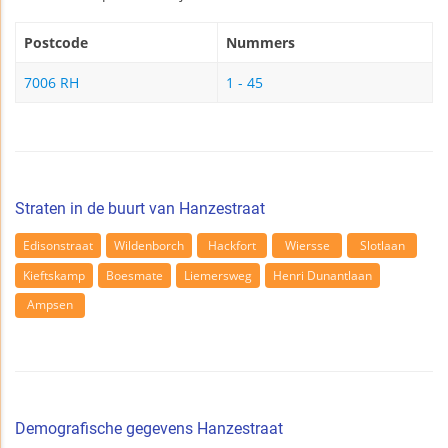
Postcode
Nummers
7006 RH
1 - 45
Straten in de buurt van Hanzestraat
Edisonstraat
Wildenborch
Hackfort
Wiersse
Slotlaan
Kieftskamp
Boesmate
Liemersweg
Henri Dunantlaan
Ampsen
Demografische gegevens Hanzestraat