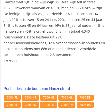
Hanzestraat ligt in de wijk Wijk 06. Deze wijk telt in totaal
10.205 inwoners waarvan er 49.3% man en 50.7% vrouw zijn.
De leeftijden zijn als volgt verdeeld: 17% is tussen 0 en 14
jaar, 12% is tussen 15 en 24 jaar, 22% is tussen 25 en 44 jaar,
34% is tussen 45 en 64 jaar en 16% is 65 jaar of ouder. 44% is
gehuwed en 45% is ongehuwd. Er zijn in totaal 4.340
huishoudens. Deze bestaan uit 29%
eenpersoonshuishoudens, 32% tweepersoonshuishoudens en
39% huishoudens met één of meer kinderen. Gemiddeld
bestaat een huishouden uit 2.3 personen.
Bron:
CBS
Postcodes in de buurt van Hanzestraat
7006 RL
7006 HT
7006 HS
7006 HL
7006 RB
7006 RE
7006 RD
7006 HV
7006 HM
7006 RA