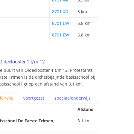
8701 XD
6 km
8701 EW
6.8 km
8701 EW
6.8 km
Oldeclooster 1 t/m 12
 buurt van Oldeclooster 1 t/m 12. Protestants
rste Trimen is de dichtsbijzijnde basisschool bij
asisschool ligt op een afstand van 3.1 km.
erwijs
voortgezet
speciaal
onderwijs
Afstand
sisschool De Earste Trimen
3.1 km
,