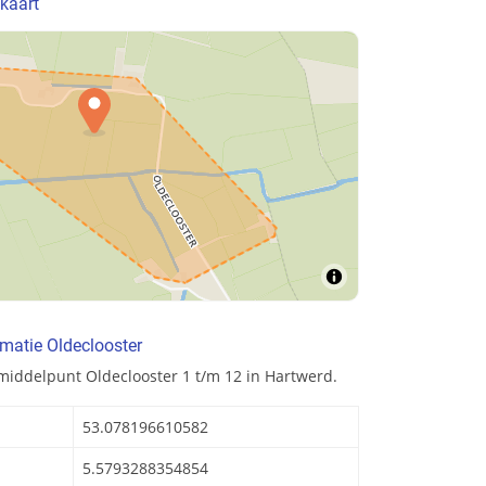
 kaart
matie Oldeclooster
middelpunt Oldeclooster 1 t/m 12 in Hartwerd.
53.078196610582
5.5793288354854