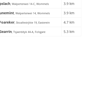
pslach
3.9 km
, Walperterwei 14-C, Wommels
 Funemint
3.9 km
, Walperterwei 14, Wommels
 Foareker
4.7 km
, Skoallestrjitte 19, Easterein
 Gearrin
5.3 km
, Tsjaerddyk 44-A, Folsgare