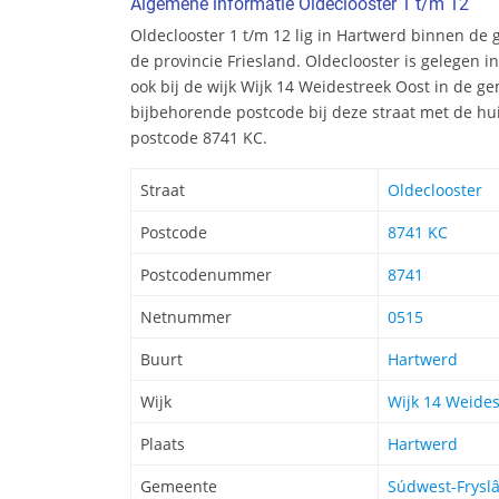
Algemene informatie Oldeclooster 1 t/m 12
Oldeclooster 1 t/m 12 lig in Hartwerd binnen de
de provincie Friesland. Oldeclooster is gelegen 
ook bij de wijk Wijk 14 Weidestreek Oost in de 
bijbehorende postcode bij deze straat met de h
postcode 8741 KC.
Straat
Oldeclooster
Postcode
8741 KC
Postcodenummer
8741
Netnummer
0515
Buurt
Hartwerd
Wijk
Wijk 14 Weides
Plaats
Hartwerd
Gemeente
Súdwest-Frysl