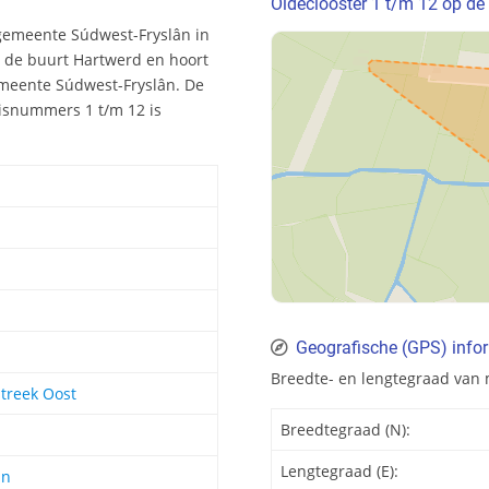
Oldeclooster 1 t/m 12 op de
 gemeente Súdwest-Fryslân in
in de buurt Hartwerd en hoort
gemeente Súdwest-Fryslân. De
uisnummers 1 t/m 12 is
Geografische (GPS) infor
Breedte- en lengtegraad van 
treek Oost
Breedtegraad (N):
Lengtegraad (E):
ân