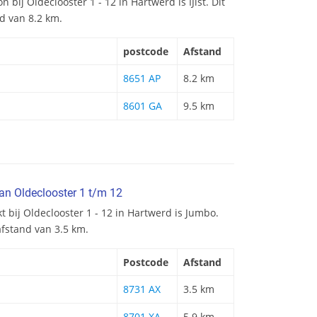
n bij Oldeclooster 1 - 12 in Hartwerd is IJlst. Dit
nd van 8.2 km.
postcode
Afstand
8651 AP
8.2 km
8601 GA
9.5 km
an Oldeclooster 1 t/m 12
t bij Oldeclooster 1 - 12 in Hartwerd is Jumbo.
afstand van 3.5 km.
Postcode
Afstand
8731 AX
3.5 km
8701 XA
5.9 km