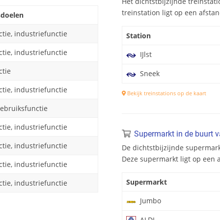
Het dichtstbijzijnde treinstatio
treinstation ligt op een afsta
sdoelen
tie, industriefunctie
Station
tie, industriefunctie
IJlst
tie
Sneek
tie, industriefunctie
Bekijk treinstations op de kaart
gebruiksfunctie
tie, industriefunctie
Supermarkt in de buurt v
tie, industriefunctie
De dichtstbijzijnde supermark
Deze supermarkt ligt op een 
tie, industriefunctie
Supermarkt
tie, industriefunctie
Jumbo
ALDI