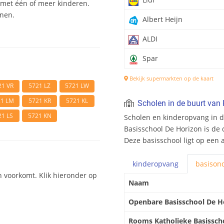
et één of meer kinderen.
onen.
Albert Heijn
ALDI
Spar
Bekijk supermarkten op de kaart
21 VR
5721 LZ
5721 LW
21 LM
5721 KR
5721 KL
Scholen in de buurt van
21 LS
5721 KN
Scholen en kinderopvang in 
Basisschool De Horizon is de 
Deze basisschool ligt op een 
kinderopvang
basis
ond
n voorkomt. Klik hieronder op
Naam
Openbare Basisschool De H
Rooms Katholieke Basissch