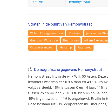
5721 VP
Hemonystraat
Straten in de buurt van Hemonystraat
Willem Clockgieterstraat
Rootweg
Jan van der Die
Geert van Woustraat
Beatrixlaan
Willem Alexander
Ostaderplantsoen
Halcamp
Patersweg
Demografische gegevens Hemonystraat
Hemonystraat ligt in de wijk Wijk 00 Asten. Deze wi
inwoners waarvan er 50.9% man en 49.1% vrouw zij
volgt verdeeld: 15% is tussen 0 en 14 jaar, 11% is
tussen 25 en 44 jaar, 29% is tussen 45 en 64 jaar 
45% is gehuwed en 44% is ongehuwd. Er zijn in t
Deze bestaan uit 31% eenpersoonshuishoudens,