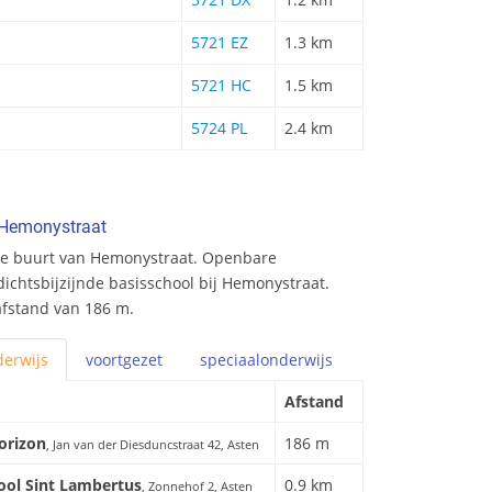
5721 EZ
1.3 km
5721 HC
1.5 km
5724 PL
2.4 km
 Hemonystraat
de buurt van Hemonystraat. Openbare
dichtsbijzijnde basisschool bij Hemonystraat.
afstand van 186 m.
erwijs
voortgezet
speciaal
onderwijs
Afstand
orizon
186 m
, Jan van der Diesduncstraat 42, Asten
ool Sint Lambertus
0.9 km
, Zonnehof 2, Asten