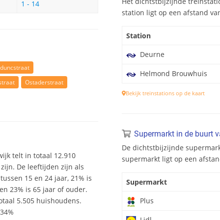
Het dichtstbijzijnde treinstat
1 - 14
station ligt op een afstand va
Station
Deurne
sduncstraat
Helmond Brouwhuis
straat
Ostaderstraat
Bekijk treinstations op de kaart
Supermarkt in de buurt 
De dichtstbijzijnde supermark
jk telt in totaal 12.910
supermarkt ligt op een afsta
n. De leeftijden zijn als
 tussen 15 en 24 jaar, 21% is
Supermarkt
en 23% is 65 jaar of ouder.
otaal 5.505 huishoudens.
Plus
 34%
Lidl