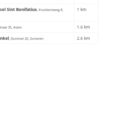
ol Sint Bonifatius
1 km
, Kruiskensweg 8,
1.6 km
straat 35, Asten
nkel
2.6 km
, Dommel 20, Someren