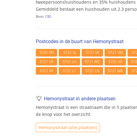
tweepersoonshuishoudens en 35% huishoudens m
Gemiddeld bestaat een huishouden uit 2.3 pers
Bron:
CBS
Postcodes in de buurt van Hemonystraat
5721 VN
5721 VJ
5721 VK
5721 VM
57
5721 LR
5721 LX
5721 WC
5721 VX
57
5721 KP
5721 LT
5721 LN
5721 WB
57
Hemonystraat in andere plaatsen
Hemonystraat is een straatnaam die in 5 plaatse
de knop voor het overzicht.
Hemonystraat (alle plaatsen)