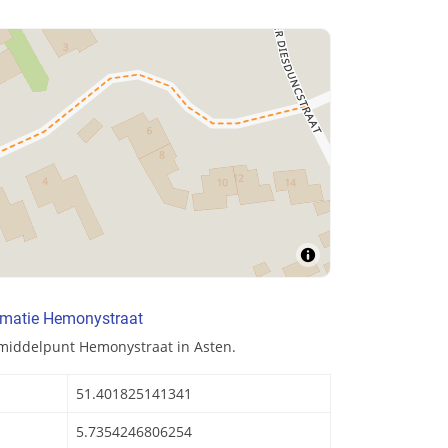
rmatie Hemonystraat
 middelpunt Hemonystraat in Asten.
51.401825141341
5.7354246806254