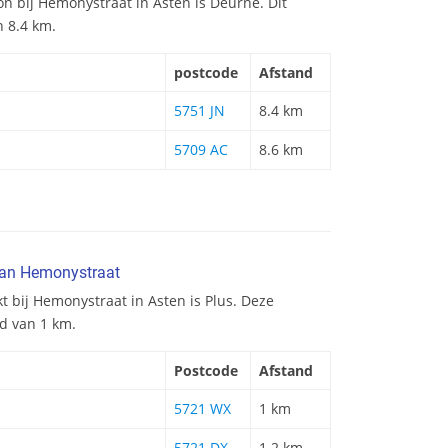
ion bij Hemonystraat in Asten is Deurne. Dit
n 8.4 km.
postcode
Afstand
5751 JN
8.4 km
5709 AC
8.6 km
van Hemonystraat
t bij Hemonystraat in Asten is Plus. Deze
nd van 1 km.
Postcode
Afstand
5721 WX
1 km
5721 DX
1.2 km