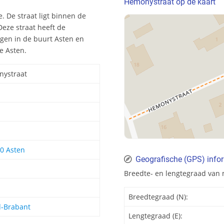
Hemonystraat op de kaart
. De straat ligt binnen de
eze straat heeft de
gen in de buurt Asten en
e Asten.
ystraat
00 Asten
Geografische (GPS) info
Breedte- en lengtegraad van
Breedtegraad (N):
-Brabant
Lengtegraad (E):