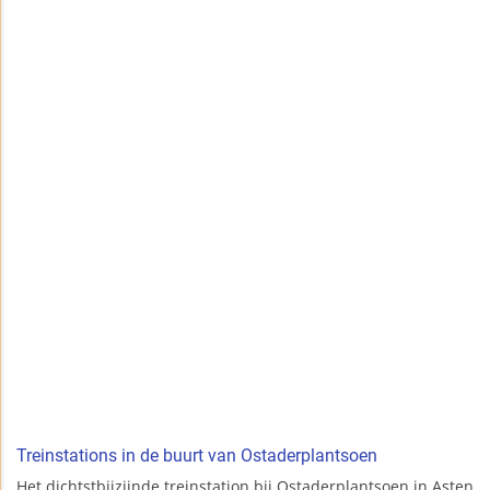
Treinstations in de buurt van Ostaderplantsoen
Het dichtstbijzijnde treinstation bij Ostaderplantsoen in Asten