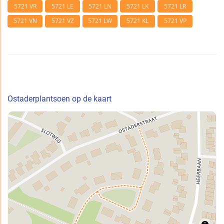
5721 VR
5721 LE
5721 LN
5721 LK
5721 LR
5721 VN
5721 VZ
5721 LW
5721 KL
5721 VP
Ostaderplantsoen op de kaart