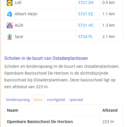
Lidl
5721 DX
0.9 km
Albert Heijn
5721 EZ
1.1 km
ALDI
5721 HC
1.3 km
Spar
5724 PL
2.1 km
Scholen in de buurt van Ostaderplantsoen
Scholen en kinderopvang in de buurt van Ostaderplantsoen.
Openbare Basisschool De Horizon is de dichtsbijzijnde
basisschool bij Ostaderplantsoen. Deze basisschool ligt op
een afstand van 223 m.
kinderopvang
basis
voortgezet
speciaal
Naam
Afstand
Openbare Basisschool De Horizon
223 m