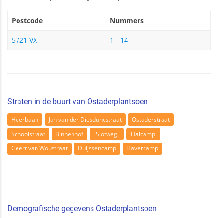
Postcode
Nummers
5721 VX
1 - 14
Straten in de buurt van Ostaderplantsoen
Heerbaan
Jan van der Diesduncstraat
Ostaderstraat
Schoolstraat
Binnenhof
Slotweg
Halcamp
Geert van Woustraat
Duijssencamp
Havercamp
Demografische gegevens Ostaderplantsoen