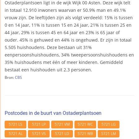
Ostaderplantsoen ligt in de wijk Wijk 00 Asten. Deze wijk telt
in totaal 12.910 inwoners waarvan er 50.9% man en 49.1%
vrouw zijn. De leeftijden zijn als volgt verdeeld: 15% is tussen
0 en 14 jaar, 11% is tussen 15 en 24 jaar, 21% is tussen 25 en
44 jaar, 29% is tussen 45 en 64 jaar en 23% is 65 jaar of
ouder. 45% is gehuwed en 44% is ongehuwd. Er zijn in totaal
5.505 huishoudens. Deze bestaan uit 31%
eenpersoonshuishoudens, 34% tweepersoonshuishoudens en
35% huishoudens met één of meer kinderen. Gemiddeld
bestaat een huishouden uit 2.3 personen.
Bron:
CBS
Postcodes in de buurt van Ostaderplantsoen
5721 LS
5721 LP
5721 VM
5721 WC
5721 LG
5721 AL
5721 VS
5721 LD
5721 WB
5721 LM