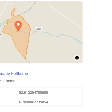
rmatie Holtheme
 Holtheme
52.612254785658
6.7090062239054