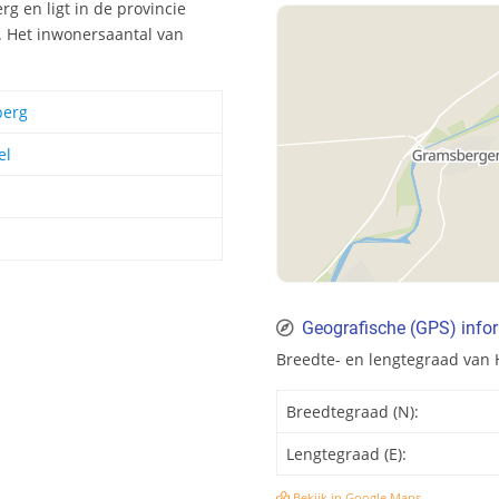
g en ligt in de provincie
. Het inwonersaantal van
berg
el
Geografische (GPS) info
Breedte- en lengtegraad van
Breedtegraad (N):
Lengtegraad (E):
Bekijk in Google Maps