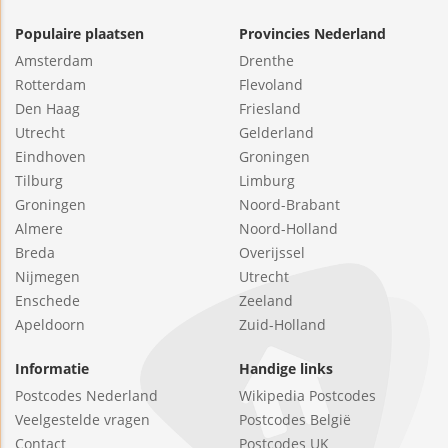
Populaire plaatsen
Provincies Nederland
Amsterdam
Drenthe
Rotterdam
Flevoland
Den Haag
Friesland
Utrecht
Gelderland
Eindhoven
Groningen
Tilburg
Limburg
Groningen
Noord-Brabant
Almere
Noord-Holland
Breda
Overijssel
Nijmegen
Utrecht
Enschede
Zeeland
Apeldoorn
Zuid-Holland
Informatie
Handige links
Postcodes Nederland
Wikipedia Postcodes
Veelgestelde vragen
Postcodes België
Contact
Postcodes UK