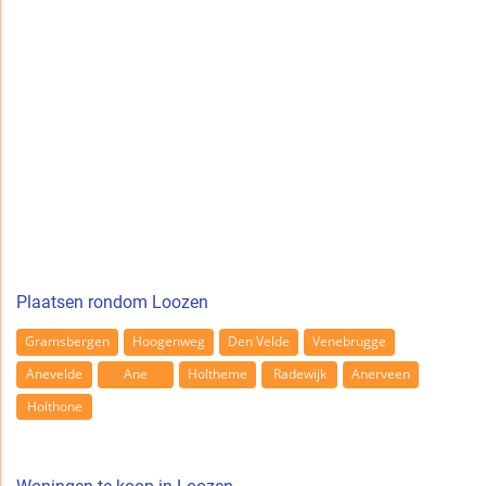
Plaatsen rondom Loozen
Gramsbergen
Hoogenweg
Den Velde
Venebrugge
Anevelde
Ane
Holtheme
Radewijk
Anerveen
Holthone