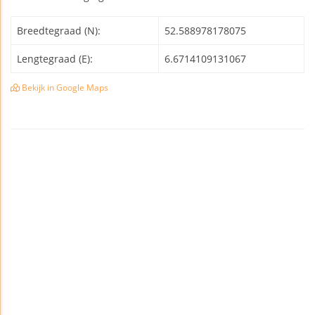
Breedtegraad (N):
52.588978178075
Lengtegraad (E):
6.6714109131067
Bekijk in Google Maps