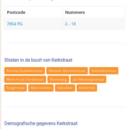
Postcode
Nummers
7854 PG
2 - 18
Straten in de buurt van Kerkstraat
Rozetta Koekoekstraat
Meester Benninkstraat
Volmolenstraat
Weth H van Tarelstraat
Markeweg
Jan Mensinghstraat
Rutgerswal
Marsstukken
Valsakker
Aelderhof
Demografische gegevens Kerkstraat