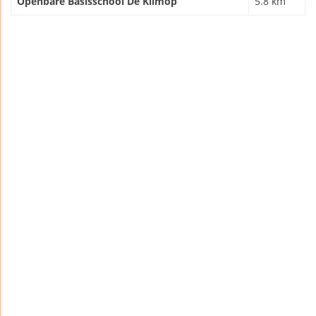
Openbare Basisschool De Klimop
5.8 km