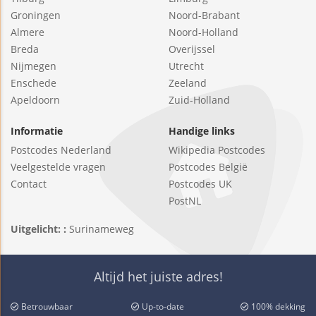
Groningen
Noord-Brabant
Almere
Noord-Holland
Breda
Overijssel
Nijmegen
Utrecht
Enschede
Zeeland
Apeldoorn
Zuid-Holland
Informatie
Handige links
Postcodes Nederland
Wikipedia Postcodes
Veelgestelde vragen
Postcodes België
Contact
Postcodes UK
PostNL
Uitgelicht: :
Surinameweg
Altijd het juiste adres!
Betrouwbaar
Up-to-date
100% dekking