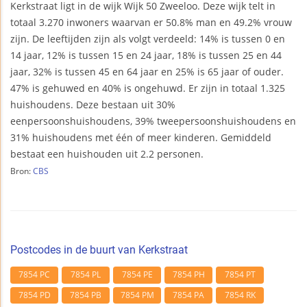
Kerkstraat ligt in de wijk Wijk 50 Zweeloo. Deze wijk telt in
totaal 3.270 inwoners waarvan er 50.8% man en 49.2% vrouw
zijn. De leeftijden zijn als volgt verdeeld: 14% is tussen 0 en
14 jaar, 12% is tussen 15 en 24 jaar, 18% is tussen 25 en 44
jaar, 32% is tussen 45 en 64 jaar en 25% is 65 jaar of ouder.
47% is gehuwed en 40% is ongehuwd. Er zijn in totaal 1.325
huishoudens. Deze bestaan uit 30%
eenpersoonshuishoudens, 39% tweepersoonshuishoudens en
31% huishoudens met één of meer kinderen. Gemiddeld
bestaat een huishouden uit 2.2 personen.
Bron:
CBS
Postcodes in de buurt van Kerkstraat
7854 PC
7854 PL
7854 PE
7854 PH
7854 PT
7854 PD
7854 PB
7854 PM
7854 PA
7854 RK