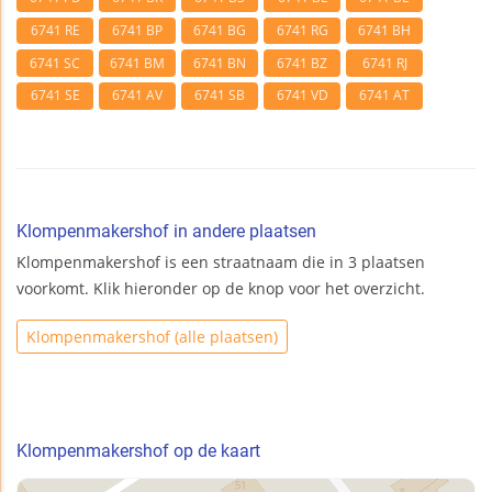
6741 RE
6741 BP
6741 BG
6741 RG
6741 BH
6741 SC
6741 BM
6741 BN
6741 BZ
6741 RJ
6741 SE
6741 AV
6741 SB
6741 VD
6741 AT
Klompenmakershof in andere plaatsen
Klompenmakershof is een straatnaam die in 3 plaatsen
voorkomt. Klik hieronder op de knop voor het overzicht.
Klompenmakershof (alle plaatsen)
Klompenmakershof op de kaart