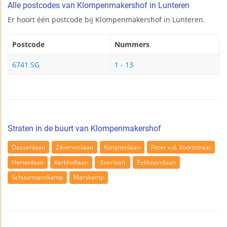
Alle postcodes van Klompenmakershof in Lunteren
Er hoort één postcode bij Klompenmakershof in Lunteren.
Postcode
Nummers
6741 SG
1 - 13
Straten in de buurt van Klompenmakershof
Dassenlaan
Zilvervoslaan
Konijnenlaan
Peter v.d. Voortstraat
Hertenlaan
Kerkhoflaan
Everlaan
Eekhoornlaan
Schuurmanskamp
Marskamp