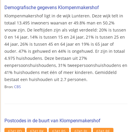
Demografische gegevens Klompenmakershof
Klompenmakershof ligt in de wijk Lunteren. Deze wijk telt in
totaal 13.495 inwoners waarvan er 49.8% man en 50.2%
vrouw zijn. De leeftijden zijn als volgt verdeeld: 20% is tussen
0 en 14 jaar, 14% is tussen 15 en 24 jaar, 21% is tussen 25 en
44 jaar, 26% is tussen 45 en 64 jaar en 19% is 65 jaar of
ouder. 47% is gehuwed en 44% is ongehuwd. Er zijn in totaal
4.975 huishoudens. Deze bestaan uit 27%
eenpersoonshuishoudens, 31% tweepersoonshuishoudens en
41% huishoudens met één of meer kinderen. Gemiddeld
bestaat een huishouden uit 2.7 personen.
Bron:
CBS
Postcodes in de buurt van Klompenmakershof
6741 PD
6741 BK
6741 BS
6741 BL
6741 BE