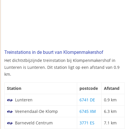
Treinstations in de buurt van Klompenmakershof
Het dichtstbijzijnde treinstation bij Klompenmakershof in
Lunteren is Lunteren. Dit station ligt op een afstand van 0.9
km.
Station
postcode
Afstand
Lunteren
6741 DE
0.9 km
Veenendaal-De Klomp
6745 XM
6.3 km
Barneveld Centrum
3771 ES
7.1 km