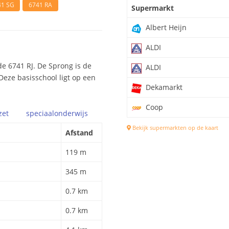
41 SG
6741 RA
Supermarkt
Albert Heijn
ALDI
e 6741 RJ. De Sprong is de
ALDI
 Deze basisschool ligt op een
Dekamarkt
Coop
zet
speciaal
onderwijs
Bekijk supermarkten op de kaart
Afstand
119 m
345 m
0.7 km
0.7 km