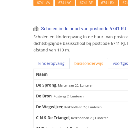
6741 VA
6741 VC
6741 BE
6741 BX
67
Scholen in de buurt van postcode 6741 RJ
Scholen en kinderopvang in de buurt van postcod
dichtsbijzijnde basisschool bij postcode 6741 RJ.
afstand van 119 m.
kinderopvang
basis
onderwijs
voortge
Naam
De Sprong
, Marterlaan 20, Lunteren
De Bron
, Postweg 7, Lunteren
De Wegwijzer
, Kerkhoflaan 27, Lunteren
C N S De Triangel
, Kerkhoflaan 29, Lunteren