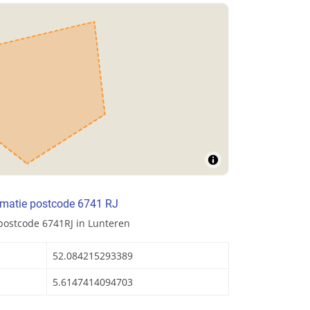
rmatie postcode 6741 RJ
postcode 6741RJ in Lunteren
52.084215293389
5.6147414094703