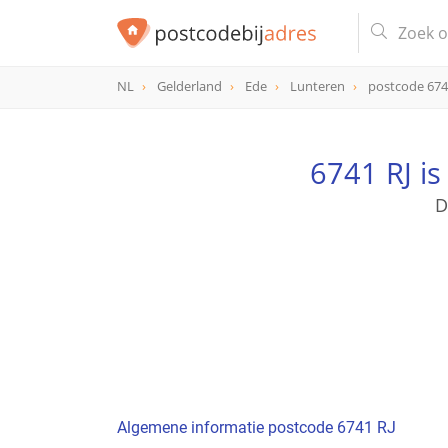
NL
Gelderland
Ede
Lunteren
postcode 67
postcode
6741 RJ
6741 RJ i
D
Algemene informatie postcode 6741 RJ