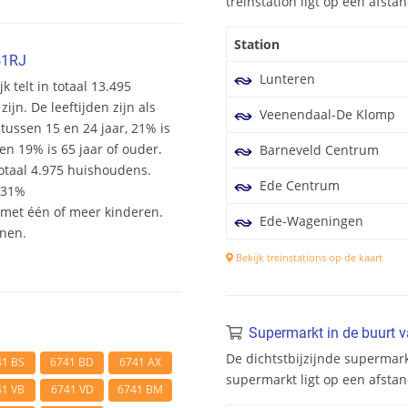
treinstation ligt op een afst
Station
41RJ
Lunteren
k telt in totaal 13.495
n. De leeftijden zijn als
Veenendaal-De Klomp
 tussen 15 en 24 jaar, 21% is
en 19% is 65 jaar of ouder.
Barneveld Centrum
otaal 4.975 huishoudens.
Ede Centrum
 31%
et één of meer kinderen.
Ede-Wageningen
onen.
Bekijk treinstations op de kaart
Supermarkt in de buurt 
De dichtstbijzijnde supermark
41 BS
6741 BD
6741 AX
supermarkt ligt op een afsta
41 VB
6741 VD
6741 BM