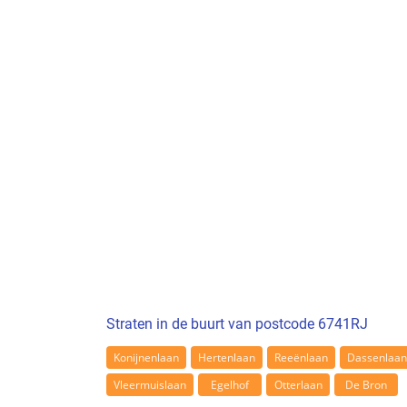
Straten in de buurt van postcode 6741RJ
Konijnenlaan
Hertenlaan
Reeënlaan
Dassenlaan
Vleermuislaan
Egelhof
Otterlaan
De Bron