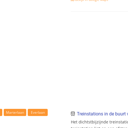
Marterlaan
Everlaan
Treinstations in de buur
Het dichtstbijzijnde treinstat