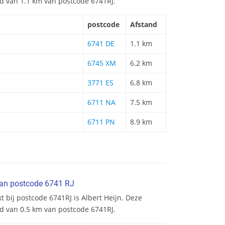
and van 1.1 km van postcode 6741RJ.
postcode
Afstand
6741 DE
1.1 km
6745 XM
6.2 km
3771 ES
6.8 km
6711 NA
7.5 km
6711 PN
8.9 km
van postcode 6741 RJ
t bij postcode 6741RJ is Albert Heijn. Deze
nd van 0.5 km van postcode 6741RJ.