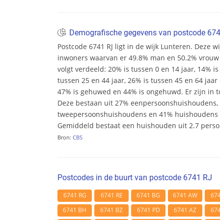
Demografische gegevens van postcode 67
Postcode 6741 RJ ligt in de wijk Lunteren. Deze wij
inwoners waarvan er 49.8% man en 50.2% vrouw zij
volgt verdeeld: 20% is tussen 0 en 14 jaar, 14% is
tussen 25 en 44 jaar, 26% is tussen 45 en 64 jaar 
47% is gehuwed en 44% is ongehuwd. Er zijn in t
Deze bestaan uit 27% eenpersoonshuishoudens,
tweepersoonshuishoudens en 41% huishoudens m
Gemiddeld bestaat een huishouden uit 2.7 pers
Bron:
CBS
Postcodes in de buurt van postcode 6741 RJ
6741 RG
6741 RE
6741 BG
6741 AW
67
6741 BH
6741 BZ
6741 PD
6741 AZ
67