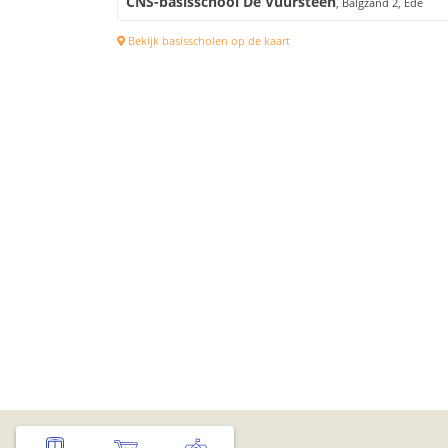
CNS-basisschool De Vuursteen
, Balgzand 2, Ede
Bekijk basisscholen op de kaart