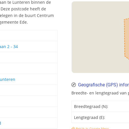
laan te Lunteren binnen de
. Deze postcode heeft de
gelegen in de buurt Centrum
e gemeente Ede.
an 2 - 34
unteren
Geografische (GPS) info
Breedte- en lengtegraad van 
Breedtegraad (N):
Lengtegraad (E):
d
Bekijk in Google Maps