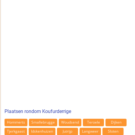
Plaatsen rondom Koufurderrige
Hommerts
Smallebrugge
Woudsend
Teroele
Dijken
Tjerkgaast
Idskenhuizen
Jutrijp
Langweer
Sloten