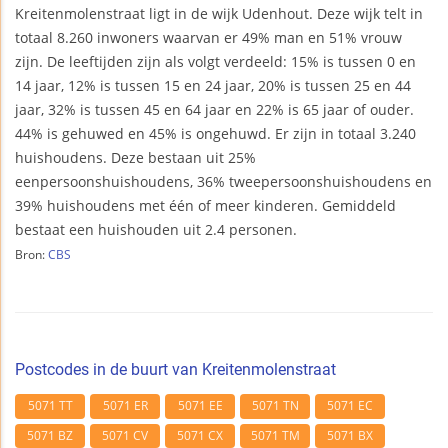
Kreitenmolenstraat ligt in de wijk Udenhout. Deze wijk telt in
totaal 8.260 inwoners waarvan er 49% man en 51% vrouw
zijn. De leeftijden zijn als volgt verdeeld: 15% is tussen 0 en
14 jaar, 12% is tussen 15 en 24 jaar, 20% is tussen 25 en 44
jaar, 32% is tussen 45 en 64 jaar en 22% is 65 jaar of ouder.
44% is gehuwed en 45% is ongehuwd. Er zijn in totaal 3.240
huishoudens. Deze bestaan uit 25%
eenpersoonshuishoudens, 36% tweepersoonshuishoudens en
39% huishoudens met één of meer kinderen. Gemiddeld
bestaat een huishouden uit 2.4 personen.
Bron:
CBS
Postcodes in de buurt van Kreitenmolenstraat
5071 TT
5071 ER
5071 EE
5071 TN
5071 EC
5071 BZ
5071 CV
5071 CX
5071 TM
5071 BX