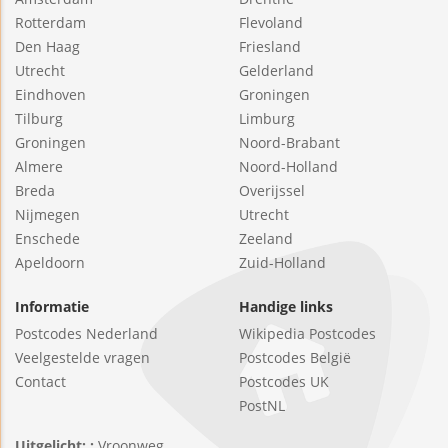
Rotterdam
Flevoland
Den Haag
Friesland
Utrecht
Gelderland
Eindhoven
Groningen
Tilburg
Limburg
Groningen
Noord-Brabant
Almere
Noord-Holland
Breda
Overijssel
Nijmegen
Utrecht
Enschede
Zeeland
Apeldoorn
Zuid-Holland
Informatie
Handige links
Postcodes Nederland
Wikipedia Postcodes
Veelgestelde vragen
Postcodes België
Contact
Postcodes UK
PostNL
Uitgelicht: :
Vroonweg