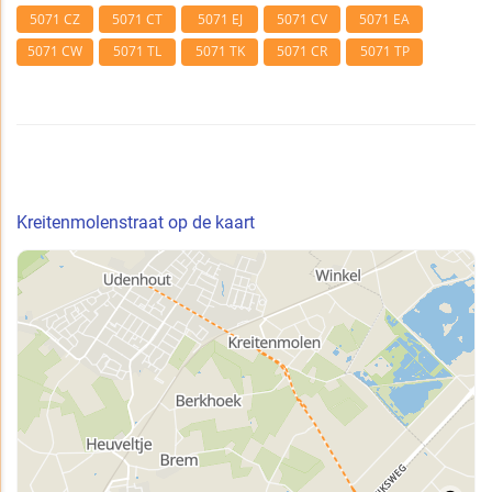
5071 CZ
5071 CT
5071 EJ
5071 CV
5071 EA
5071 CW
5071 TL
5071 TK
5071 CR
5071 TP
Kreitenmolenstraat op de kaart