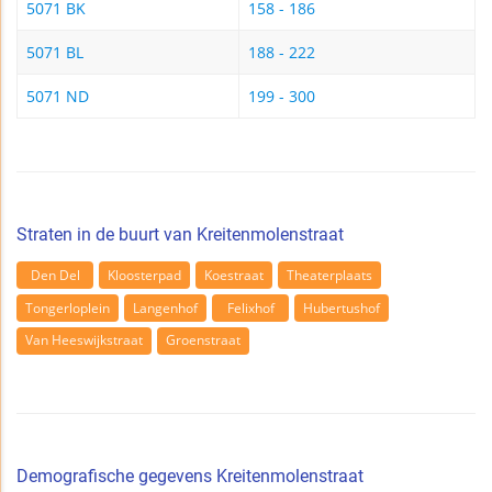
5071 BK
158 - 186
5071 BL
188 - 222
5071 ND
199 - 300
Straten in de buurt van Kreitenmolenstraat
Den Del
Kloosterpad
Koestraat
Theaterplaats
Tongerloplein
Langenhof
Felixhof
Hubertushof
Van Heeswijkstraat
Groenstraat
Demografische gegevens Kreitenmolenstraat