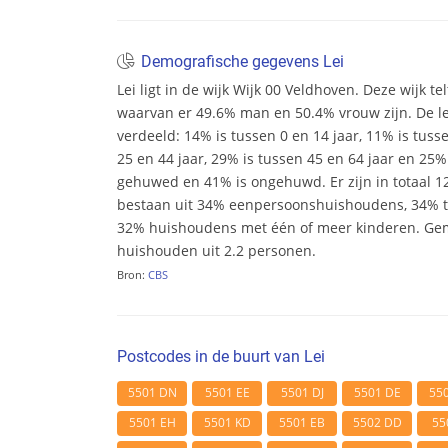
Demografische gegevens Lei
Lei ligt in de wijk Wijk 00 Veldhoven. Deze wijk te
waarvan er 49.6% man en 50.4% vrouw zijn. De leef
verdeeld: 14% is tussen 0 en 14 jaar, 11% is tuss
25 en 44 jaar, 29% is tussen 45 en 64 jaar en 25% 
gehuwed en 41% is ongehuwd. Er zijn in totaal 
bestaan uit 34% eenpersoonshuishoudens, 34%
32% huishoudens met één of meer kinderen. Ge
huishouden uit 2.2 personen.
Bron:
CBS
Postcodes in de buurt van Lei
5501 DN
5501 EE
5501 DJ
5501 DE
55
5501 EH
5501 KD
5501 EB
5502 DD
55