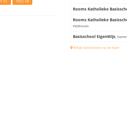
01 EC
5502 AB
Rooms Katholieke Basissch
Rooms Katholieke Basisscho
Veldhoven
Basisschool EigenWijs
, Sterr
Bekijk basisscholen op de kaart