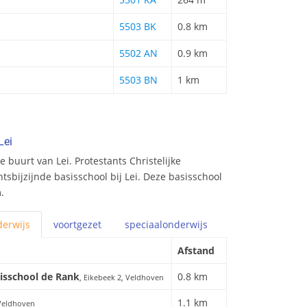
5503 BK
0.8 km
5502 AN
0.9 km
5503 BN
1 km
Lei
 buurt van Lei. Protestants Christelijke
tsbijzijnde basisschool bij Lei. Deze basisschool
.
erwijs
voortgezet
speciaal
onderwijs
Afstand
sisschool de Rank
0.8 km
, Eikebeek 2, Veldhoven
1.1 km
 Veldhoven