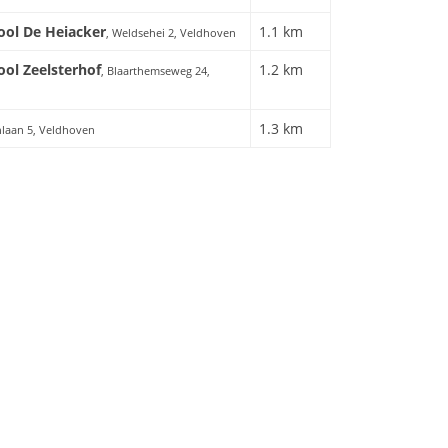
ool De Heiacker
1.1 km
, Weldsehei 2, Veldhoven
ol Zeelsterhof
1.2 km
, Blaarthemseweg 24,
1.3 km
enlaan 5, Veldhoven