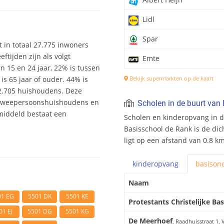
Lidl
Spar
lt in totaal 27.775 inwoners
tijden zijn als volgt
Emte
en 15 en 24 jaar, 22% is tussen
is 65 jaar of ouder. 44% is
Bekijk supermarkten op de kaart
12.705 huishoudens. Deze
 tweepersoonshuishoudens en
Scholen in de buurt van 
middeld bestaat een
Scholen en kinderopvang in de
Basisschool de Rank is de dich
ligt op een afstand van 0.8 km
kinderopvang
basis
ond
Naam
01 EG
5501 DK
5501 KE
Protestants Christelijke Ba
01 EJ
5501 DG
5501 KG
De Meerhoef
, Raadhuisstraat 1,