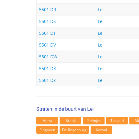
5501 DR
Lei
5501 DS
Lei
5501 DT
Lei
5501 DV
Lei
5501 DW
Lei
5501 DX
Lei
5501 DZ
Lei
Straten in de buurt van Lei
Horst
Braak
Pleintjes
Tasveld
M
Ringoven
De Reijenburg
Koraal