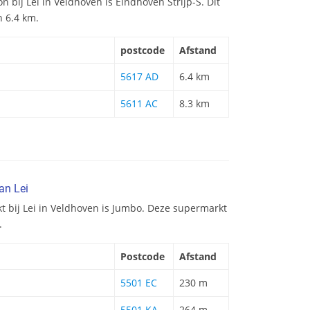
on bij Lei in Veldhoven is Eindhoven Strijp-S. Dit
n 6.4 km.
postcode
Afstand
5617 AD
6.4 km
5611 AC
8.3 km
an Lei
t bij Lei in Veldhoven is Jumbo. Deze supermarkt
.
Postcode
Afstand
5501 EC
230 m
5501 KA
264 m