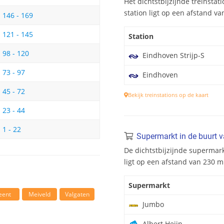
Het dichtstbijzijnde treinstati
station ligt op een afstand va
146 - 169
121 - 145
Station
98 - 120
Eindhoven Strijp-S
73 - 97
Eindhoven
45 - 72
Bekijk treinstations op de kaart
23 - 44
1 - 22
Supermarkt in de buurt v
De dichtstbijzijnde supermark
ligt op een afstand van 230 m
Supermarkt
eent
Meiveld
Valgaten
Jumbo
Albert Heijn