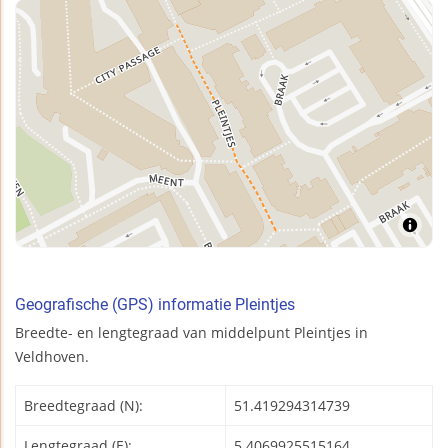
Geografische (GPS) informatie Pleintjes
Breedte- en lengtegraad van middelpunt Pleintjes in
Veldhoven.
Breedtegraad (N):
51.419294314739
Lengtegraad (E):
5.4069925515164