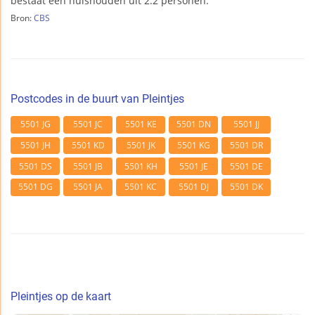
bestaat een huishouden uit 2.2 personen.
Bron:
CBS
Postcodes in de buurt van Pleintjes
5501 JG
5501 JC
5501 KE
5501 DN
5501 JJ
5501 JH
5501 KD
5501 JK
5501 KG
5501 DR
5501 DS
5501 JB
5501 KH
5501 JE
5501 DE
5501 DG
5501 JA
5501 KC
5501 DJ
5501 DK
Pleintjes op de kaart