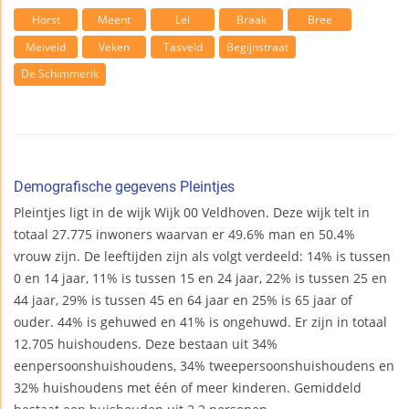
Horst
Meent
Lei
Braak
Bree
Meiveld
Veken
Tasveld
Begijnstraat
De Schimmerik
Demografische gegevens Pleintjes
Pleintjes ligt in de wijk Wijk 00 Veldhoven. Deze wijk telt in
totaal 27.775 inwoners waarvan er 49.6% man en 50.4%
vrouw zijn. De leeftijden zijn als volgt verdeeld: 14% is tussen
0 en 14 jaar, 11% is tussen 15 en 24 jaar, 22% is tussen 25 en
44 jaar, 29% is tussen 45 en 64 jaar en 25% is 65 jaar of
ouder. 44% is gehuwed en 41% is ongehuwd. Er zijn in totaal
12.705 huishoudens. Deze bestaan uit 34%
eenpersoonshuishoudens, 34% tweepersoonshuishoudens en
32% huishoudens met één of meer kinderen. Gemiddeld