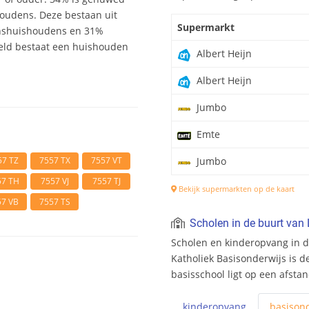
houdens. Deze bestaan uit
Supermarkt
nshuishoudens en 31%
eld bestaat een huishouden
Albert Heijn
Albert Heijn
Jumbo
Emte
57 TZ
7557 TX
7557 VT
Jumbo
57 TH
7557 VJ
7557 TJ
Bekijk supermarkten op de kaart
57 VB
7557 TS
Scholen in de buurt van
Scholen en kinderopvang in d
Katholiek Basisonderwijs is de
basisschool ligt op een afsta
kinderopvang
basis
ond