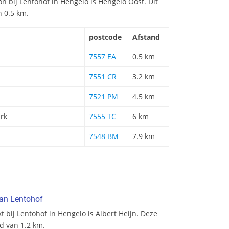
ion bij Lentohof in Hengelo is Hengelo Oost. Dit
n 0.5 km.
postcode
Afstand
7557 EA
0.5 km
7551 CR
3.2 km
7521 PM
4.5 km
rk
7555 TC
6 km
7548 BM
7.9 km
van Lentohof
t bij Lentohof in Hengelo is Albert Heijn. Deze
d van 1.2 km.