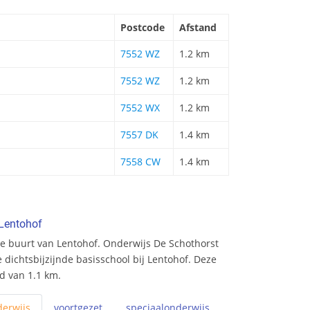
Postcode
Afstand
7552 WZ
1.2 km
7552 WZ
1.2 km
7552 WX
1.2 km
7557 DK
1.4 km
7558 CW
1.4 km
 Lentohof
e buurt van Lentohof. Onderwijs De Schothorst
 dichtsbijzijnde basisschool bij Lentohof. Deze
nd van 1.1 km.
erwijs
voortgezet
speciaal
onderwijs