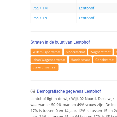
7557 TM
Lentohof
7557 TN
Lentohof
Straten in de buurt van Lentohof
Willem Pijperstraat
Moderatohof
Wagnerstraat
Johan Wagenaarstraat
Händelstraat
Gandhistraat
Steve Bikostraat
Demografische gegevens Lentohof
Lentohof ligt in de wijk Wijk 02 Noord. Deze wijk t
waarvan er 50.9% man en 49% vrouw zijn. De leeft
17% is tussen 0 en 14 jaar, 12% is tussen 15 en 2
jaar, 24% is tussen 45 en 64 jaar en 17% is 65 ja