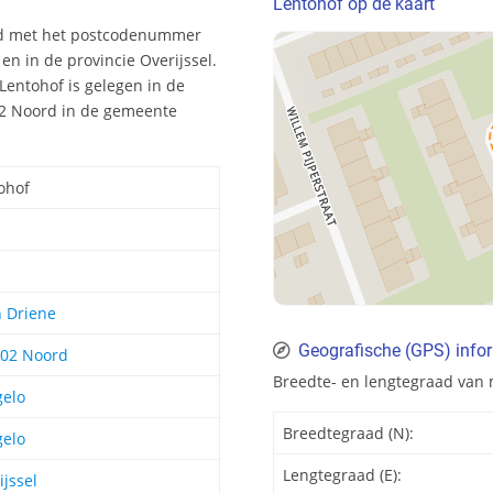
Lentohof op de kaart
nd met het postcodenummer
en in de provincie Overijssel.
Lentohof is gelegen in de
 02 Noord in de gemeente
ohof
n Driene
Geografische (GPS) info
 02 Noord
Breedte- en lengtegraad van 
elo
Breedtegraad (N):
elo
Lengtegraad (E):
ijssel