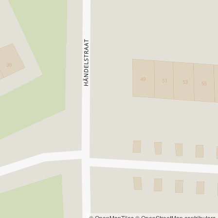
© OpenMapTiles
© OpenStreetMap contributors