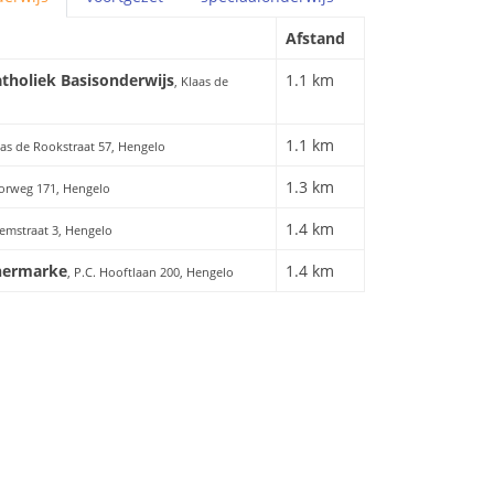
Afstand
tholiek Basisonderwijs
1.1 km
, Klaas de
1.1 km
aas de Rookstraat 57, Hengelo
1.3 km
torweg 171, Hengelo
1.4 km
emstraat 3, Hengelo
nermarke
1.4 km
, P.C. Hooftlaan 200, Hengelo