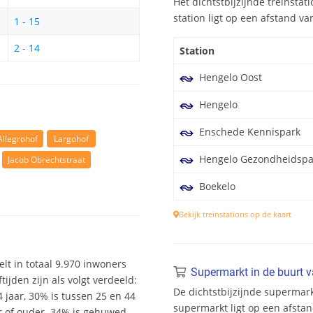
Het dichtstbijzijnde treinstat
station ligt op een afstand va
1 - 15
2 - 14
Station
Hengelo Oost
Hengelo
Enschede Kennispark
Allegrohof
Largohof
Hengelo Gezondheidspa
Jacob Obrechtstraat
Boekelo
Bekijk treinstations op de kaart
elt in totaal 9.970 inwoners
Supermarkt in de buurt 
ijden zijn als volgt verdeeld:
De dichtstbijzijnde supermark
4 jaar, 30% is tussen 25 en 44
supermarkt ligt op een afstan
ar of ouder. 34% is gehuwed