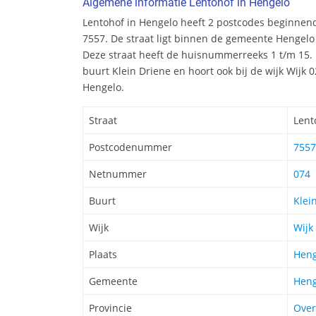
Algemene informatie Lentohof in Hengelo
Lentohof in Hengelo heeft 2 postcodes beginne
7557. De straat ligt binnen de gemeente Hengelo 
Deze straat heeft de huisnummerreeks 1 t/m 15. 
buurt Klein Driene en hoort ook bij de wijk Wijk
Hengelo.
Straat
Lent
Postcodenummer
7557
Netnummer
074
Buurt
Klei
Wijk
Wijk
Plaats
Heng
Gemeente
Heng
Provincie
Over