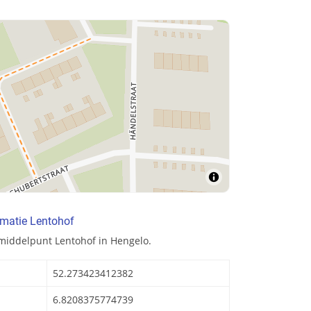
rmatie Lentohof
middelpunt Lentohof in Hengelo.
52.273423412382
6.8208375774739