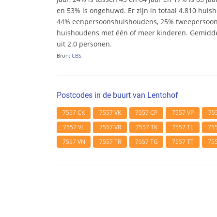
en 53% is ongehuwd. Er zijn in totaal 4.810 huis
44% eenpersoonshuishoudens, 25% tweepersoo
huishoudens met één of meer kinderen. Gemidd
uit 2.0 personen.
Bron:
CBS
Postcodes in de buurt van Lentohof
7557 CK
7557 VK
7557 CP
7557 VP
75
7557 VL
7557 VR
7557 TK
7557 TL
75
7557 VN
7557 TR
7557 TG
7557 TT
75