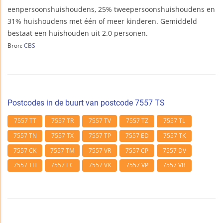
eenpersoonshuishoudens, 25% tweepersoonshuishoudens en
31% huishoudens met één of meer kinderen. Gemiddeld
bestaat een huishouden uit 2.0 personen.
Bron:
CBS
Postcodes in de buurt van postcode 7557 TS
7557 TT
7557 TR
7557 TV
7557 TZ
7557 TL
7557 TN
7557 TX
7557 TP
7557 ED
7557 TK
7557 CK
7557 TM
7557 VR
7557 CP
7557 DV
7557 TH
7557 EC
7557 VK
7557 VP
7557 VB