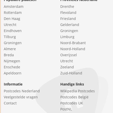
Amsterdam
Drenthe
Rotterdam
Flevoland
Den Haag
Friesland
Utrecht
Gelderland
Eindhoven
Groningen
Tilburg
Limburg
Groningen
Noord-Brabant
Almere
Noord-Holland
Breda
Overijssel
Nijmegen
Utrecht
Enschede
Zeeland
Apeldoorn
Zuid-Holland
Informatie
Handige links
Postcodes Nederland
Wikipedia Postcodes
Veelgestelde vragen
Postcodes België
Contact
Postcodes UK
PostNL