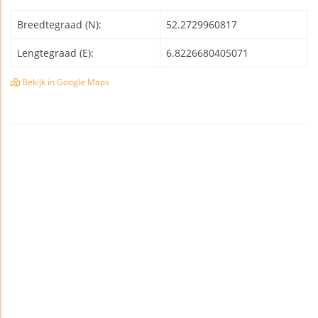
Breedtegraad (N):
52.2729960817
Lengtegraad (E):
6.8226680405071
Bekijk in Google Maps