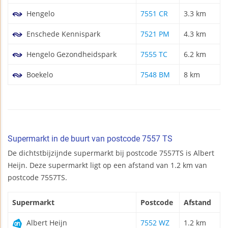
Hengelo
7551 CR
3.3 km
Enschede Kennispark
7521 PM
4.3 km
Hengelo Gezondheidspark
7555 TC
6.2 km
Boekelo
7548 BM
8 km
Supermarkt in de buurt van postcode 7557 TS
De dichtstbijzijnde supermarkt bij postcode 7557TS is Albert
Heijn. Deze supermarkt ligt op een afstand van 1.2 km van
postcode 7557TS.
Supermarkt
Postcode
Afstand
Albert Heijn
7552 WZ
1.2 km