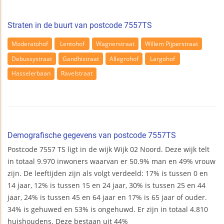
Straten in de buurt van postcode 7557TS
Moderatohof
Lentohof
Wagnerstraat
Willem Pijperstraat
Debussystraat
Gandhistraat
Allegrohof
Largohof
Hasselerbaan
Ravelstraat
Demografische gegevens van postcode 7557TS
Postcode 7557 TS ligt in de wijk Wijk 02 Noord. Deze wijk telt
in totaal 9.970 inwoners waarvan er 50.9% man en 49% vrouw
zijn. De leeftijden zijn als volgt verdeeld: 17% is tussen 0 en
14 jaar, 12% is tussen 15 en 24 jaar, 30% is tussen 25 en 44
jaar, 24% is tussen 45 en 64 jaar en 17% is 65 jaar of ouder.
34% is gehuwed en 53% is ongehuwd. Er zijn in totaal 4.810
huishoudens. Deze bestaan uit 44%